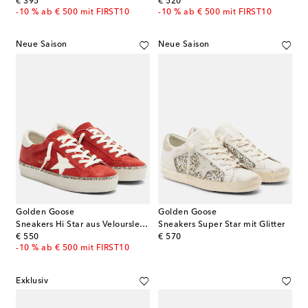
original price
original price
€ 395
€ 520
-10 % ab € 500 mit FIRST10
-10 % ab € 500 mit FIRST10
Neue Saison
Neue Saison
Golden Goose
Golden Goose
Sneakers Hi Star aus Veloursleder
Sneakers Super Star mit Glitter
original price
original price
€ 550
€ 570
-10 % ab € 500 mit FIRST10
Exklusiv