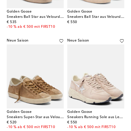
Golden Goose
Golden Goose
Sneakers Ball Star aus Veloursleder
Sneakers Ball Star aus Veloursleder
original price
original price
€ 535
€ 550
-10 % ab € 500 mit FIRST10
Neue Saison
Neue Saison
Golden Goose
Golden Goose
Sneakers Super-Star aus Veloursleder
Sneakers Running Sole aus Leder
original price
original price
€ 520
€ 550
-10 % ab € 500 mit FIRST10
-10 % ab € 500 mit FIRST10