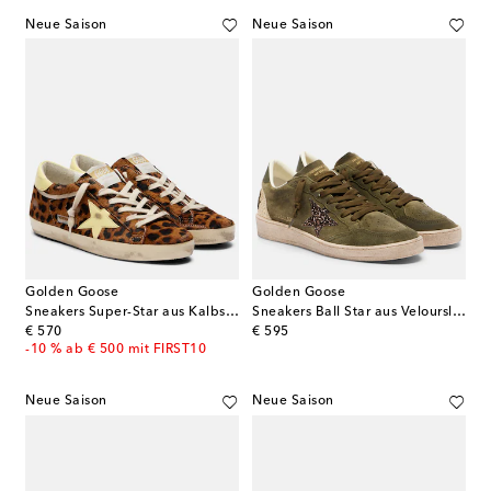
Neue Saison
Neue Saison
Golden Goose
Golden Goose
Sneakers Super-Star aus Kalbshaar
Sneakers Ball Star aus Veloursleder
original price
original price
€ 570
€ 595
-10 % ab € 500 mit FIRST10
Neue Saison
Neue Saison