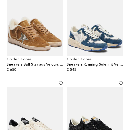
Golden Goose
Golden Goose
Sneakers Ball Star aus Veloursleder mit Shearling
Sneakers Running Sole mit Veloursleder
original price
original price
€ 650
€ 545