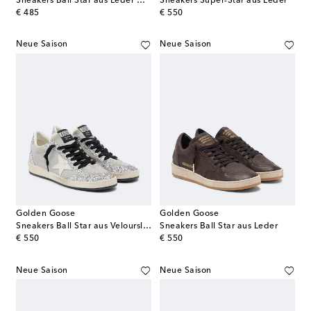
Sneakers Ball Star aus Leder mit Veloursleder
Sneakers Super-Star aus Leder
original price
original price
€ 485
€ 550
Neue Saison
Neue Saison
Golden Goose
Golden Goose
Sneakers Ball Star aus Veloursleder
Sneakers Ball Star aus Leder
original price
original price
€ 550
€ 550
Neue Saison
Neue Saison