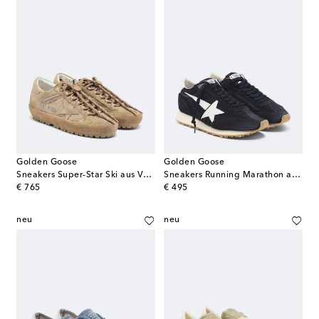
Golden Goose
Golden Goose
Sneakers Super-Star Ski aus Veloursleder
Sneakers Running Marathon aus Veloursleder
original price
original price
€ 765
€ 495
neu
neu