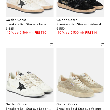
Golden Goose
Golden Goose
Sneakers Ball Star aus Leder
Sneakers Ball Star mit Veloursleder
original price
original price
€ 485
€ 550
-10 % ab € 500 mit FIRST10
-10 % ab € 500 mit FIRST10
Golden Goose
Golden Goose
Sneakers Ball Star aus Leder mit Glitzer
Sneakers Soul-Star aus Veloursleder