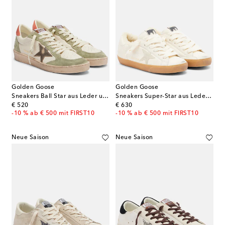
Golden Goose
Golden Goose
Sneakers Ball Star aus Leder und Veloursleder
Sneakers Super-Star aus Leder mit Shearling-Futter
original price
original price
€ 520
€ 630
-10 % ab € 500 mit FIRST10
-10 % ab € 500 mit FIRST10
Neue Saison
Neue Saison