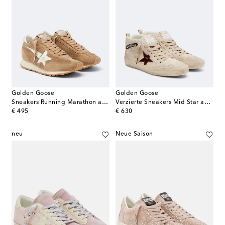
Golden Goose
Golden Goose
Sneakers Running Marathon aus Veloursleder
Verzierte Sneakers Mid Star aus Veloursleder
original price
original price
€ 495
€ 630
neu
Neue Saison