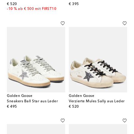
original price
original price
€ 520
€ 395
-10 % ab € 500 mit FIRST10
Golden Goose
Golden Goose
Sneakers Ball Star aus Leder
Verzierte Mules Sally aus Leder
original price
original price
€ 495
€ 520