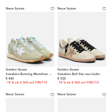
Neue Saison
Neue Saison
Golden Goose
Golden Goose
Sneakers Running Marathon mit Veloursleder
Sneakers Ball Star aus Leder
original price
original price
€ 465
€ 520
-10 % ab € 500 mit FIRST10
-10 % ab € 500 mit FIRST10
Neue Saison
Neue Saison