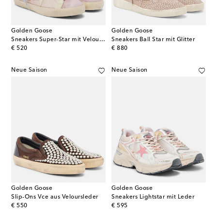
Golden Goose
Golden Goose
Sneakers Super-Star mit Veloursleder
Sneakers Ball Star mit Glitter
original price
original price
€ 520
€ 880
Neue Saison
Neue Saison
Golden Goose
Golden Goose
Slip-Ons Vce aus Veloursleder
Sneakers Lightstar mit Leder
original price
original price
€ 550
€ 595