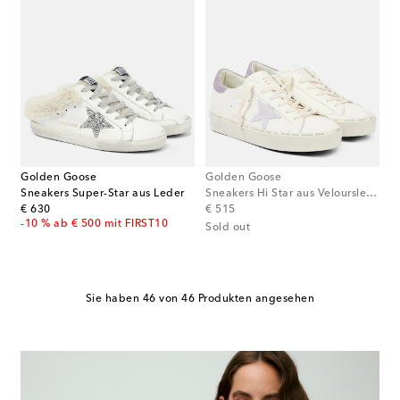
Golden Goose
Golden Goose
Sneakers Super-Star aus Leder
Sneakers Hi Star aus Veloursleder
original price
original price
€ 630
€ 515
-10 % ab € 500 mit FIRST10
Sold out
Sie haben 46 von 46 Produkten angesehen