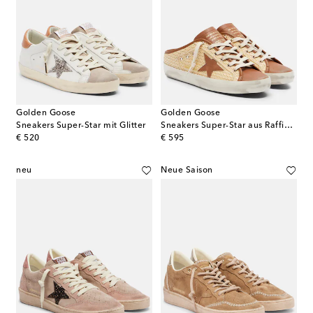
Golden Goose
Golden Goose
Sneakers Super-Star mit Glitter
Sneakers Super-Star aus Raffiabast und Leder
original price
original price
€ 520
€ 595
neu
Neue Saison