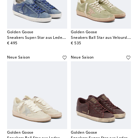
Golden Goose
Golden Goose
Sneakers Super-Star aus Leder und Veloursleder
Sneakers Ball Star aus Veloursleder
original price
original price
€ 495
€ 535
Neue Saison
Neue Saison
Golden Goose
Golden Goose