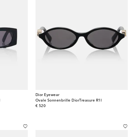
Dior Eyewear
I
Ovale Sonnenbrille DiorTreasure R1I
original price
€ 520