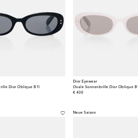
Dior Eyewear
ille Dior Oblique B1I
Ovale Sonnenbrille Dior Oblique B
original price
€ 430
Neue Saison