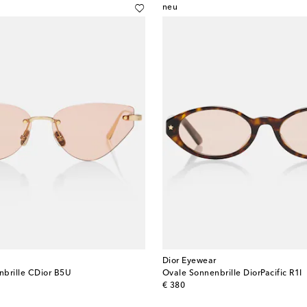
neu
Dior Eyewear
nbrille CDior B5U
Ovale Sonnenbrille DiorPacific R1I
original price
€ 380