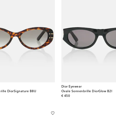
Dior Eyewear
ille DiorSignature B8U
Ovale Sonnenbrille DiorGlow B2I
original price
€ 450