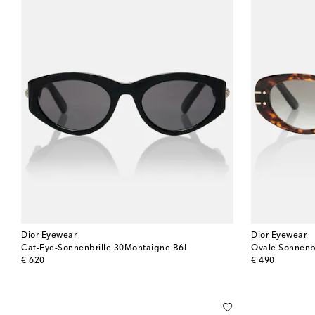
Dior Eyewear
Dior Eyewear
Cat-Eye-Sonnenbrille 30Montaigne B6I
Ovale Sonnenbr
original price
original price
€ 620
€ 490