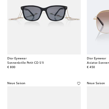
Dior Eyewear
Dior Eyewear
Sonnenbrille Petit CD S1I
Aviator-Sonnen
original price
original price
€ 800
€ 450
Neue Saison
Neue Saison