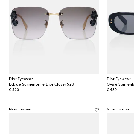
Dior Eyewear
Dior Eyewear
Eckige Sonnenbrille Dior Clover S2U
Ovale Sonnenbr
original price
original price
€ 520
€ 430
Neue Saison
Neue Saison