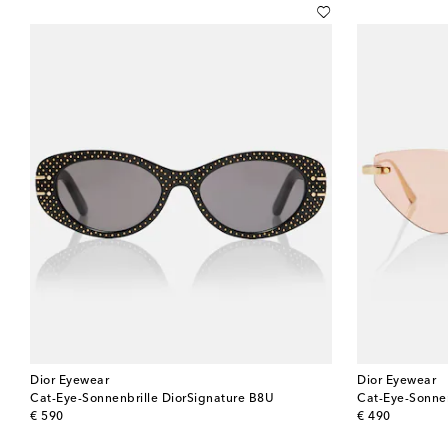
Dior Eyewear
Dior Eyewear
Cat-Eye-Sonnenbrille DiorSignature B8U
Cat-Eye-Sonne
original price
original price
€ 590
€ 490