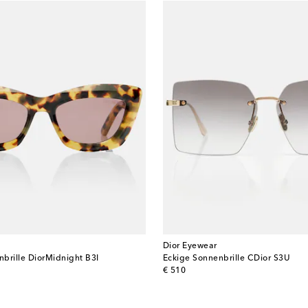
Dior Eyewear
brille DiorMidnight B3I
Eckige Sonnenbrille CDior S3U
original price
€ 510