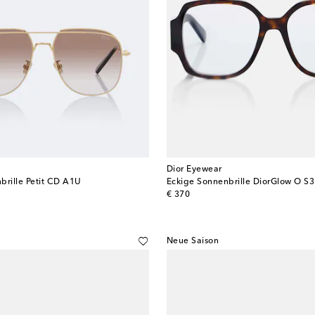
Dior Eyewear
brille Petit CD A1U
Eckige Sonnenbrille DiorGlow O S3
original price
€ 370
Neue Saison