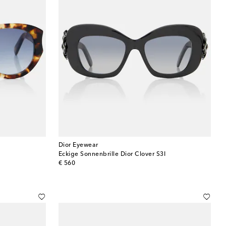
Dior Eyewear
Eckige Sonnenbrille Dior Clover S3I
original price
€ 560