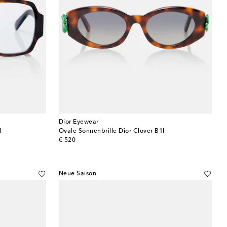
Dior Eyewear
I
Ovale Sonnenbrille Dior Clover B1I
original price
€ 520
Neue Saison