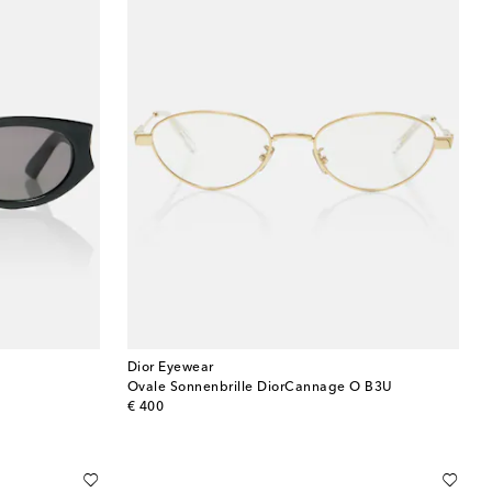
Dior Eyewear
Ovale Sonnenbrille DiorCannage O B3U
original price
€ 400