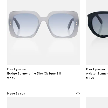
Dior Eyewear
Dior Eyewear
Eckige Sonnenbrille Dior Oblique S1I
Aviator-Sonnen
original price
original price
€ 450
€ 390
Neue Saison