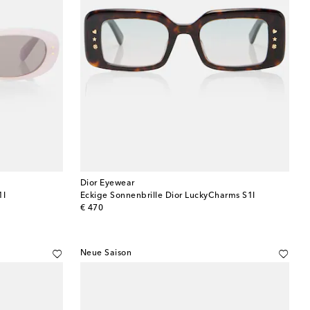
Dior Eyewear
1I
Eckige Sonnenbrille Dior LuckyCharms S1I
original price
€ 470
Neue Saison