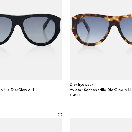
Dior Eyewear
brille DiorGlow A1I
Aviator-Sonnenbrille DiorGlow A1I
original price
€ 450