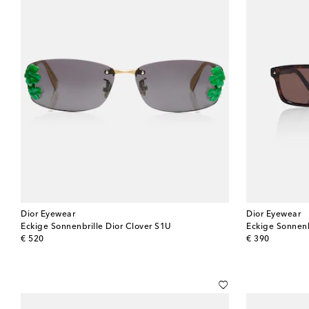
Dior Eyewear
Dior Eyewear
Eckige Sonnenbrille Dior Clover S1U
Eckige Sonnenb
original price
original price
€ 520
€ 390