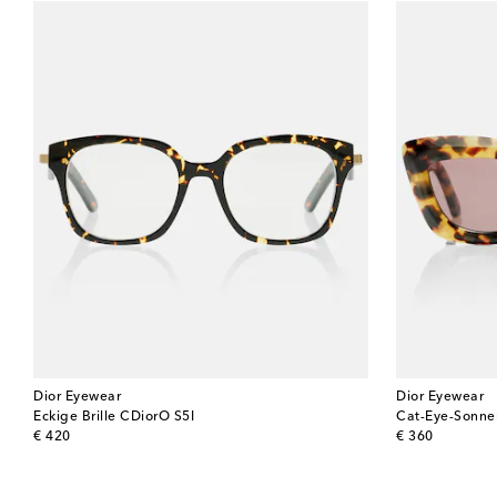
Dior Eyewear
Dior Eyewear
Eckige Brille CDiorO S5I
Cat-Eye-Sonnen
original price
original price
€ 420
€ 360