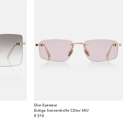
Dior Eyewear
Eckige Sonnenbrille CDior S4U
original price
€ 510