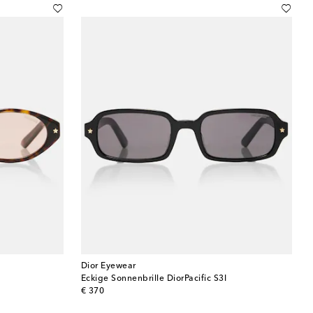
Dior Eyewear
Eckige Sonnenbrille DiorPacific S3I
original price
€ 370