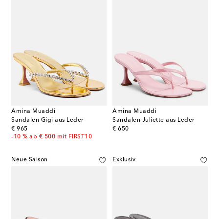
Amina Muaddi
Amina Muaddi
Sandalen Gigi aus Leder
Sandalen Juliette aus Leder
original price
original price
€ 965
€ 650
-10 % ab € 500 mit FIRST10
Neue Saison
Exklusiv