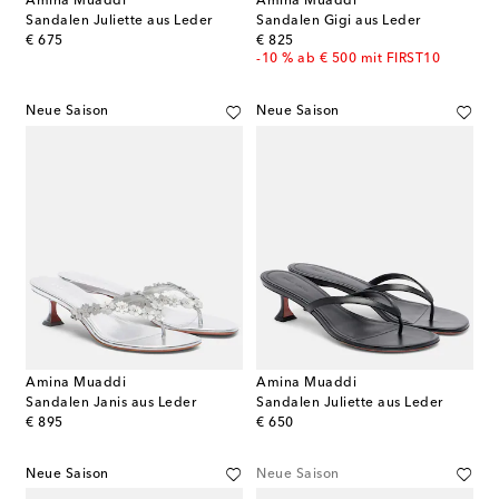
Amina Muaddi
Amina Muaddi
Sandalen Juliette aus Leder
Sandalen Gigi aus Leder
original price
original price
€ 675
€ 825
-10 % ab € 500 mit FIRST10
Neue Saison
Neue Saison
Amina Muaddi
Amina Muaddi
Sandalen Janis aus Leder
Sandalen Juliette aus Leder
original price
original price
€ 895
€ 650
Neue Saison
Neue Saison