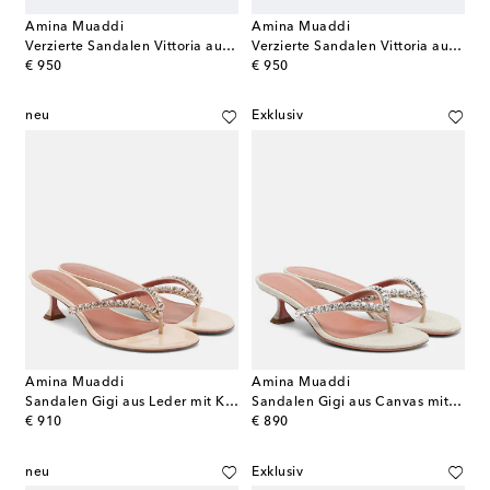
Amina Muaddi
Amina Muaddi
Verzierte Sandalen Vittoria aus Satin
Verzierte Sandalen Vittoria aus Satin
original price
original price
€ 950
€ 950
neu
Exklusiv
Amina Muaddi
Amina Muaddi
Sandalen Gigi aus Leder mit Kristallen
Sandalen Gigi aus Canvas mit Kristallen
original price
original price
€ 910
€ 890
neu
Exklusiv