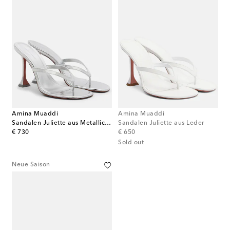
Amina Muaddi
Amina Muaddi
Sandalen Juliette aus Metallic-Leder
Sandalen Juliette aus Leder
original price
original price
€ 730
€ 650
Sold out
Neue Saison