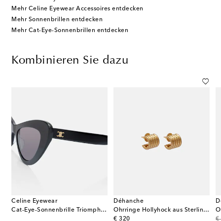
Mehr Celine Eyewear Accessoires entdecken
Mehr Sonnenbrillen entdecken
Mehr Cat-Eye-Sonnenbrillen entdecken
Kombinieren Sie dazu
Celine Eyewear
Déhanche
D
Cat-Eye-Sonnenbrille Triomphe Mini
Ohrringe Hollyhock aus Sterlingsilber
O
original price
or
€ 320
€