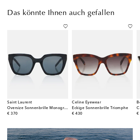
Das könnte Ihnen auch gefallen
Saint Laurent
Celine Eyewear
B
Sonnenbrille Celine 3 Dots
Oversize Sonnenbrille Monogram
Eckige Sonnenbrille Triomphe
C
original price
original price
or
€ 370
€ 430
€