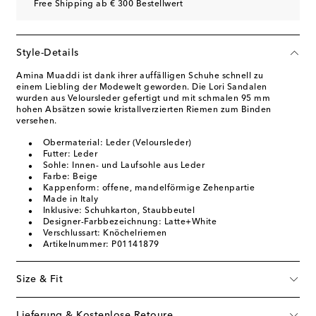
Free Shipping ab € 300 Bestellwert
Style-Details
Amina Muaddi ist dank ihrer auffälligen Schuhe schnell zu
einem Liebling der Modewelt geworden. Die Lori Sandalen
wurden aus Veloursleder gefertigt und mit schmalen 95 mm
hohen Absätzen sowie kristallverzierten Riemen zum Binden
versehen.
Obermaterial: Leder (Veloursleder)
Futter: Leder
Sohle: Innen- und Laufsohle aus Leder
Farbe: Beige
Kappenform: offene, mandelförmige Zehenpartie
Made in Italy
Inklusive: Schuhkarton, Staubbeutel
Designer-Farbbezeichnung: Latte+White
Verschlussart: Knöchelriemen
Artikelnummer: P01141879
Size & Fit
Lieferung & Kostenlose Retoure