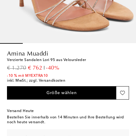
Amina Muaddi
Verzierte Sandalen Lori 95 aus Veloursleder
original price
discount price
€ 1.270
€ 762
-40%
-10 % mit MYEXTRA10
inkl. MwSt.; zzgl. Versandkosten
Größe wählen
Versand Heute
Bestellen Sie innerhalb von
14 Minuten
und Ihre Bestellung wird
noch heute versandt.