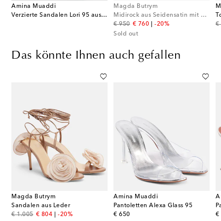
Amina Muaddi
Magda Butrym
M
Verzierte Sandalen Lori 95 aus Veloursleder
Midirock aus Seidensatin mit Spitze
T
original price
discount price
or
€ 950
€ 760
-20%
€
Sold out
Das könnte Ihnen auch gefallen
Magda Butrym
Amina Muaddi
A
en Gigi aus Leder mit Kristallen
Sandalen aus Leder
Pantoletten Alexa Glass 95
P
original price
discount price
original price
or
€ 1.005
€ 804
-20%
€ 650
€