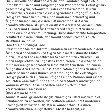
Die kunstvolle Konstruktion der Juliette Sandalen zeigt sich in
ihren klaren Linien und ausgewogenen Proportionen. Gefertigt aus
geschmeidigem, schwarzem Leder von Obermaterial bis zur
Innensohle, versprechen sie ein angenehmes Tragegefühl. Das
Design zeichnet sich durch einen modernen Zehensteg und
filigrane Riemen aus, die den Fuß umrahmen. Auf dem
charakteristischen, skulpturalen Absatz der Brand, dessen Sohle
aus Leder und Gummi für Trittsicherheit sorgt, bieten diese
Sandalen eine dezente Erhöhung. Diese durchdachte Komposition
resultiert in einem Schuh, der sowohl optisch leicht als auch
strukturell solide ist.
How to: Der Styling-Guide
Präsentieren Sie die Juliette Sandalen zu einem Seiden-Slipkleid
für einen Abendanlass und fügen Sie eine strukturierte Clutch
hinzu, um den Look mit stilvoller Schlichtheit zu vollenden. Für
einen anspruchsvollen Tageslook kombinieren Sie die Sandalen
mit einer maßgeschneiderten Hose mit weitem Bein und einem
feingestrickten Oberteil. Diese Kombination eignet sich ideal für
Galeriebesuche oder Brunch-Verabredungen. Ihr vielseitiges
Design passt auch zu einem luftigen Leinen-Midirock und einem
schlichten Camisole für den Urlaub oder Stadterkundungen bei
warmem Wetter. Diese Sandalen passen sich mühelos
verschiedenen Anlässen an.
Über Amina Muaddi
Amina Muaddi gründete ihr gleichnamiges Label mit dem Ziel,
Schuhmode zu entwerfen, die zeitlosen Glamour mit moderner
Leichtigkeit verbindet. Die Marke wurde schnell für ihren
charakteristischen, ausgestellten Absatz bekannt, ein