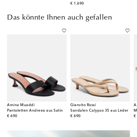
original price
€ 1.690
Das könnte Ihnen auch gefallen
Amina Muaddi
Gianvito Rossi
A
Sandalen Gigi aus Metallic-Leder
Pantoletten Andreea aus Satin
Sandalen Calypso 35 aus Leder
M
original price
original price
or
€ 690
€ 690
€