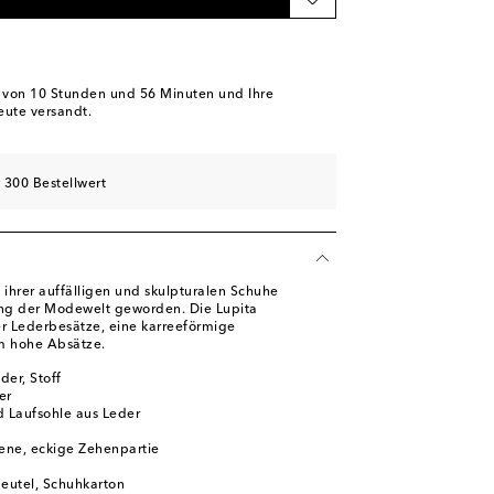
ügbarkeit
kel
ügbarkeit
b von
10 Stunden und 56 Minuten
und Ihre
eute versandt.
schliste
hliste
 300 Bestellwert
kel
l
ihrer auffälligen und skulpturalen Schuhe
ing der Modewelt geworden. Die Lupita
r Lederbesätze, eine karreeförmige
m hohe Absätze.
der, Stoff
er
d Laufsohle aus Leder
ene, eckige Zehenpartie
beutel, Schuhkarton