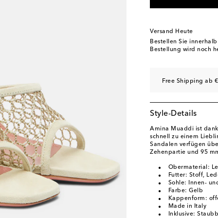
EU 40
Geringe Verf
EU 40.5
Letzter Arti
Versand Heute
EU 41
Geringe Verf
Bestellen Sie innerhal
Bestellung wird noch h
EU 41.5
Auf die Wun
EU 42
Auf die Wunsc
Free Shipping ab €
EU 42.5
Letzter Arti
EU 43
Letzter Artike
Style-Details
Amina Muaddi ist dank 
schnell zu einem Liebl
Sandalen verfügen übe
Zehenpartie und 95 m
Obermaterial: Le
Futter: Stoff, Led
Sohle: Innen- un
Farbe: Gelb
Kappenform: off
Made in Italy
Inklusive: Staub