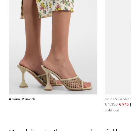
Amina Muaddi
Dolce&Gabba
original price
discou
€ 1.350
€ 945
Sold out