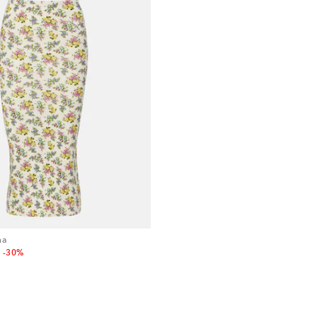
na
nt price
-30%