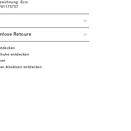
zeichnung: Ecru
 P01175757
nlose Retoure
ntdecken
chuhe entdecken
ken
hen Absätzen entdecken