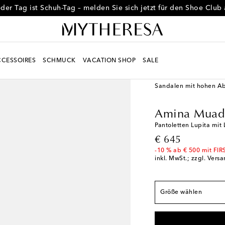
der Tag ist Schuh-Tag – melden Sie sich jetzt für den Shoe Club
CESSOIRES
SCHMUCK
VACATION SHOP
SALE
Fallen normal aus
Women
Designer
Am
EU 35
Letzter Artike
Sandalen mit hohen A
EU 35.5
Letzter Arti
Amina Muad
EU 36
Geringe Verf
Pantoletten Lupita mit
EU 36.5
Geringe Ver
original price
€ 645
EU 37
Geringe Verf
-10 % ab € 500 mit FIR
inkl. MwSt.; zzgl. Vers
EU 37.5
Geringe Ver
EU 38
Geringe Verf
EU 38.5
Geringe Ver
Größe wählen
EU 39
Geringe Verf
EU 39.5
Geringe Ver