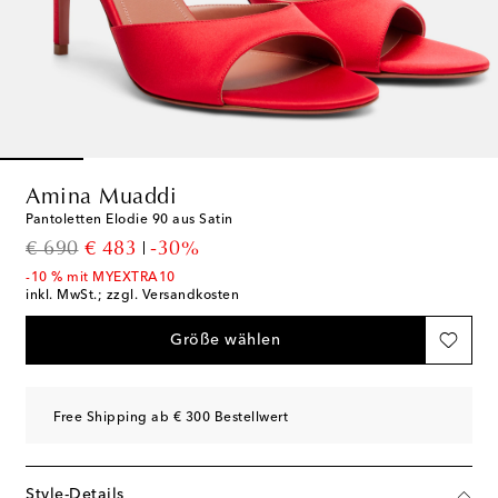
Amina Muaddi
Pantoletten Elodie 90 aus Satin
original price
discount price
€ 690
€ 483
-30%
-10 % mit MYEXTRA10
inkl. MwSt.; zzgl. Versandkosten
Größe wählen
Free Shipping ab € 300 Bestellwert
Style-Details