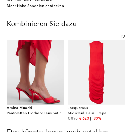
Mehr Hohe Sandalen entdecken
Kombinieren Sie dazu
Amina Muaddi
Jacquemus
Pantoletten Elodie 90 aus Satin
Midikleid J aus Crêpe
original price
discount price
€ 890
€ 623
-30%