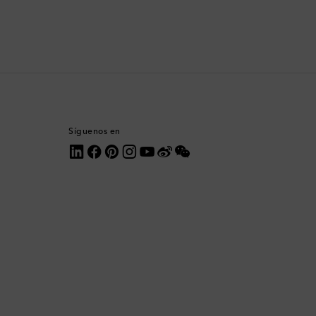
Corea del Sur
Costa Rica
Croacia
Dinamarca
Síguenos en
Dominica
Ecuador
Egipto
Emiratos Árabes Unidos
Eslovaquia