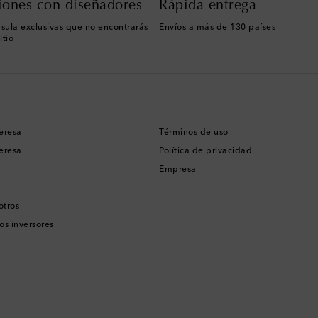
iones con diseñadores
Rápida entrega
sula exclusivas que no encontrarás
Envíos a más de 130 países
itio
eresa
Términos de uso
eresa
Política de privacidad
Empresa
otros
os inversores