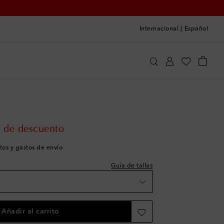
Internacional
|
Español
shlist
Veja Kids
Zapatos
Zapatillas
es
shlist
es
rice
 de descuento
es
tos y gastos de envío
es
shlist
Guía de tallas
es
es
es
Añadir al carrito