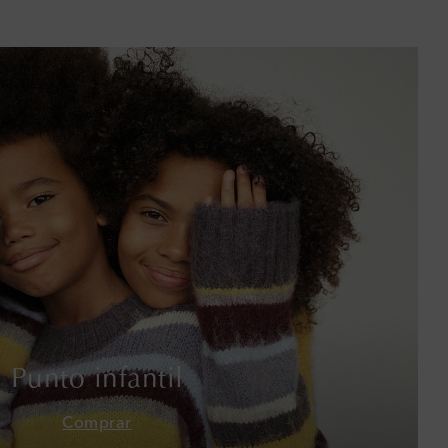
Baréin
Bélgica
Bermudas
Bolivia
Bosnia y Herzegovina
Botsuana
Brasil
Brunéi
Punto infantil
Bulgaria
Comprar