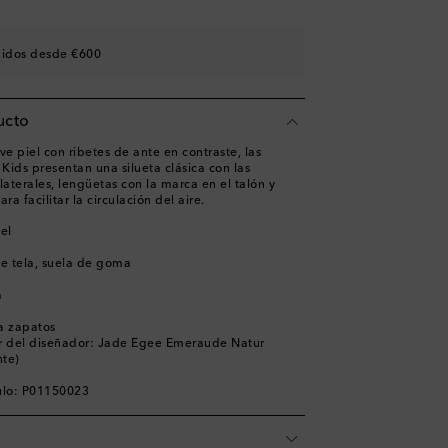
shlist
didos desde €600
es
shlist
ucto
shlist
shlist
 piel con ribetes de ante en contraste, las
 Kids presentan una silueta clásica con las
 laterales, lengüetas con la marca en el talón y
a facilitar la circulación del aire.
iel
de tela, suela de goma
a
ra zapatos
r del diseñador: Jade Egee Emeraude Natur
nte)
ulo: P01150023