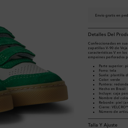
EU 33
Última pieza
EU 34
Añadir a la wi
Envío gratis en pe
EU 35
Pocas unidad
EU 36
Añadir a la wi
Detalles Del Prod
EU 37
Añadir a la wi
EU 38
Añadir a la wi
Confeccionadas en suave
zapatillas V-90 de Veja
características V en los
empeines perforados par
Parte superior: p
Forro: tela
Suela: plantilla 
Color: verde
Puntera: redond
Hecho en Brasil
Incluye: caja pa
Nombre del colo
Reborde: piel (a
Cierre: VELCRO®
Número de artíc
Talla Y Ajuste