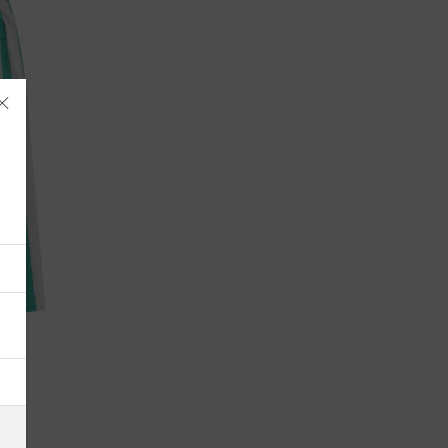
Albania
Alemania
Andorra
Antigua y Barbuda
Arabia Saudí