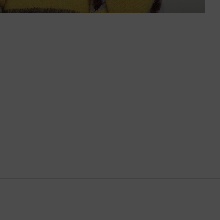
Bután
Camboya
Canadá
Catar
Chequia
Chile
China
Chipre
Colombia
Comoras