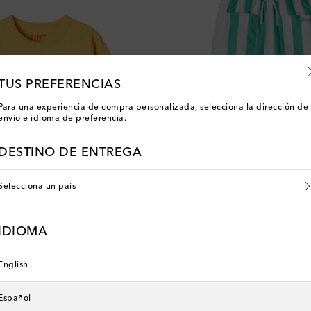
TUS PREFERENCIAS
Para una experiencia de compra personalizada, selecciona la dirección de
envío e idioma de preferencia.
DESTINO DE ENTREGA
Selecciona un país
IDIOMA
Tinycottons
price
original price
discount price
 de descuento
€ 59
€ 41
30% de descuento
English
Español