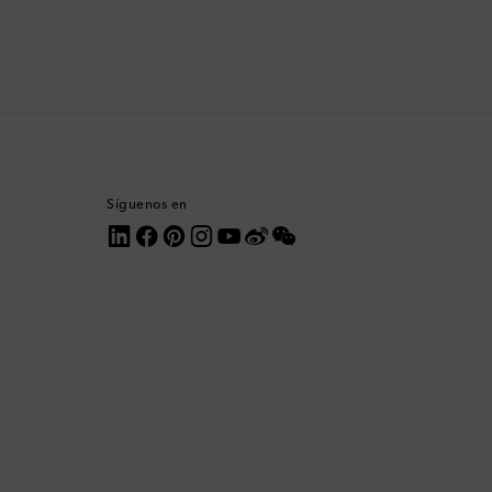
Corea del Sur
Costa Rica
Croacia
Dinamarca
Síguenos en
Dominica
Ecuador
Egipto
Emiratos Árabes Unidos
Eslovaquia