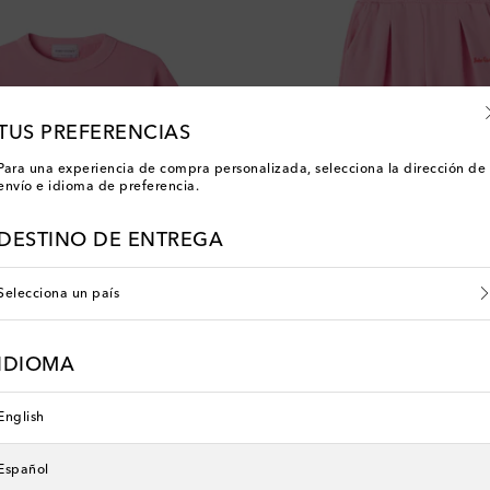
TUS PREFERENCIAS
Para una experiencia de compra personalizada, selecciona la dirección de
envío e idioma de preferencia.
DESTINO DE ENTREGA
Selecciona un país
IDIOMA
Bobo Choses
price
original price
discount price
 de descuento
€ 51
€ 40
20% de descuento
English
Español