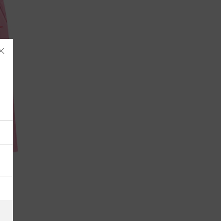
Albania
Alemania
Andorra
Antigua y Barbuda
Arabia Saudí