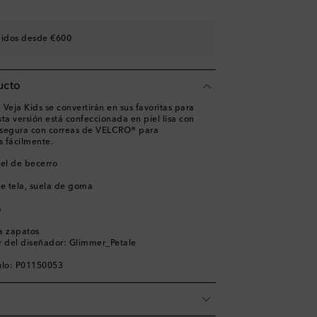
es
didos desde €600
ucto
e Veja Kids se convertirán en sus favoritas para
Esta versión está confeccionada en piel lisa con
 asegura con correas de VELCRO® para
s fácilmente.
iel de becerro
de tela, suela de goma
a
ra zapatos
r del diseñador: Glimmer_Petale
ulo: P01150053