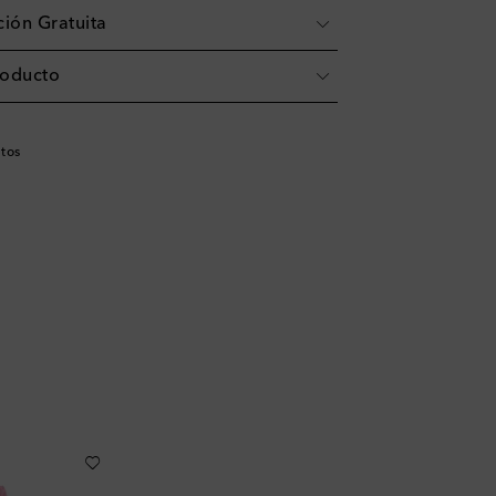
ión Gratuita
roducto
tos