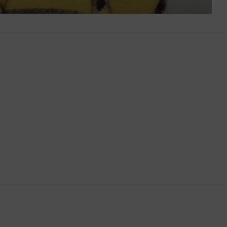
Bután
Camboya
Canadá
Catar
Chequia
Chile
China
Chipre
Colombia
Comoras