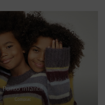
Baréin
Bélgica
Bermudas
Bolivia
Bosnia y Herzegovina
Botsuana
Brasil
Brunéi
Punto infantil
Bulgaria
Comprar