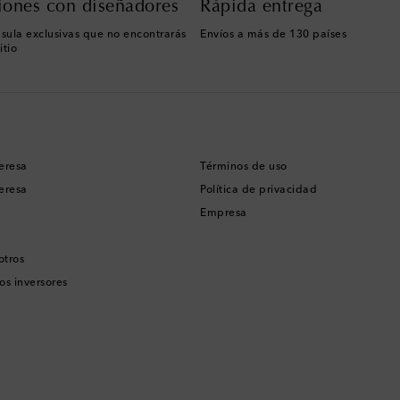
iones con diseñadores
Rápida entrega
sula exclusivas que no encontrarás
Envíos a más de 130 países
itio
eresa
Términos de uso
eresa
Política de privacidad
Empresa
otros
os inversores