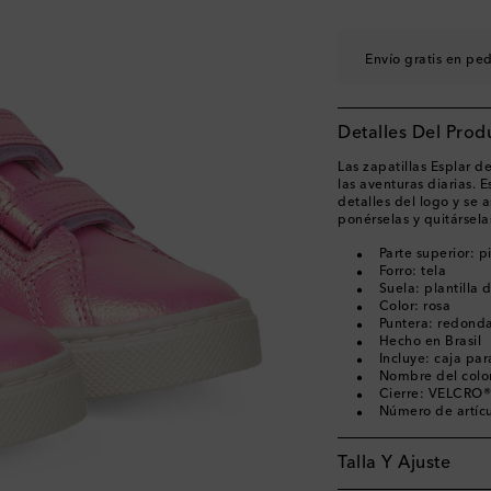
EU 33
EU 34
Pocas unidad
Envío gratis en pe
EU 35
Detalles Del Prod
Las zapatillas Esplar d
las aventuras diarias. 
detalles del logo y se
ponérselas y quitársela
Parte superior: p
Forro: tela
Suela: plantilla 
Color: rosa
Puntera: redond
Hecho en Brasil
Incluye: caja pa
Nombre del colo
Cierre: VELCRO®
Número de artíc
Talla Y Ajuste