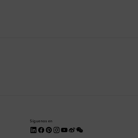
Catar
Chequia
Chile
China
Chipre
Colombia
Comoras
Corea del Sur
Síguenos en
Costa Rica