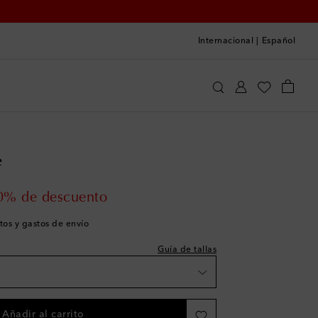
Internacional
|
Español
 a la talla
Petite Amalie
Ropa
Vestidos
e
 price
0% de descuento
ist
tos y gastos de envío
Guía de tallas
s
s
s
Añadir al carrito