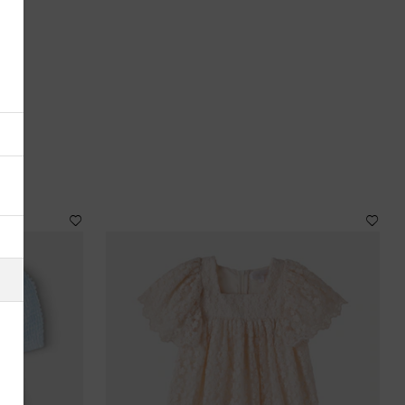
Albania
Alemania
Andorra
Antigua y Barbuda
Arabia Saudí
Argelia
Argentina