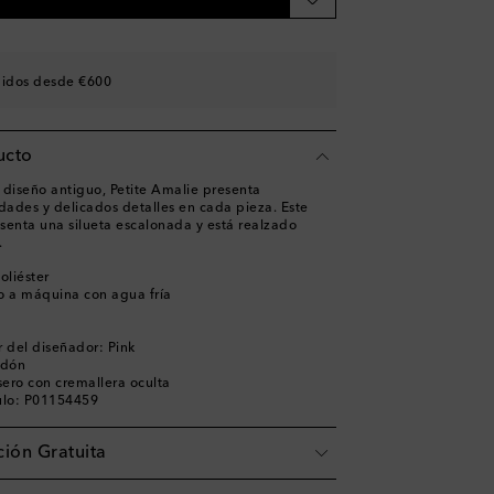
didos desde €600
ucto
 diseño antiguo, Petite Amalie presenta
ades y delicados detalles en cada pieza. Este
senta una silueta escalonada y está realzado
.
oliéster
o a máquina con agua fría
 del diseñador: Pink
odón
asero con cremallera oculta
ulo: P01154459
ión Gratuita