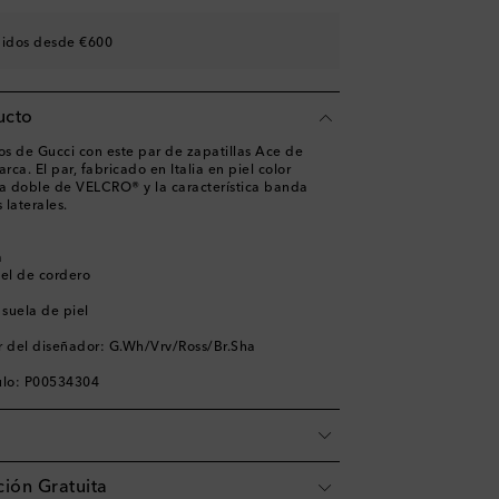
didos desde €600
ucto
os de Gucci con este par de zapatillas Ace de
arca. El par, fabricado en Italia en piel color
ea doble de VELCRO® y la característica banda
laterales.
a
iel de cordero
 suela de piel
 del diseñador: G.Wh/Vrv/Ross/Br.Sha
ulo: P00534304
ión Gratuita