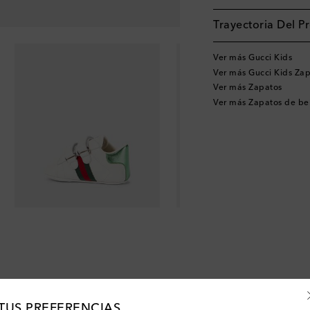
Trayectoria Del P
Ver más Gucci Kids
Ver más Gucci Kids Za
Ver más Zapatos
Ver más Zapatos de b
TUS PREFERENCIAS