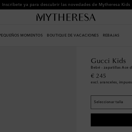
Inscríbete ya para descubrir las novedades de Mytheresa Kids
PEQUEÑOS MOMENTOS
BOUTIQUE DE VACACIONES
REBAJAS
Infantil
Diseñadores
Gucci Kids
Tallas de Europa
Bebé - zapatillas Ace d
original price
€ 245
EU 16
excl. aranceles, impues
EU 17
EU 18
Seleccionar talla
EU 19