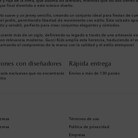
 y roja de la firma, que adorna los laterales, mientras que los dos cierre
ue final divertido a este icónico diseño.
 suave y un jersey sencillo, creando un conjunto ideal para fiestas de cum
 el jardín, permitiendo libertad de movimiento con estilo. Este calzado apo
o y versátil, perfecto para crear conjuntos elegantes y cómodos.
durante más de un siglo, definiendo su legado a través de una artesanía ex
on relevancia moderna. Gucci Kids amplía esta herencia, traduciendo el es
encarnando el compromiso de la marca con la calidad y el estilo atemporal.
iones con diseñadores
Rápida entrega
sula exclusivas que no encontrarás
Envíos a más de 130 países
itio
eresa
Términos de uso
eresa
Política de privacidad
Empresa