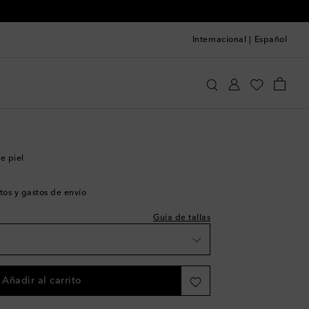
Internacional
|
Español
Gucci Kids
Zapatos
Zapatos de bebé
e piel
tos y gastos de envío
Guía de tallas
Añadir al carrito