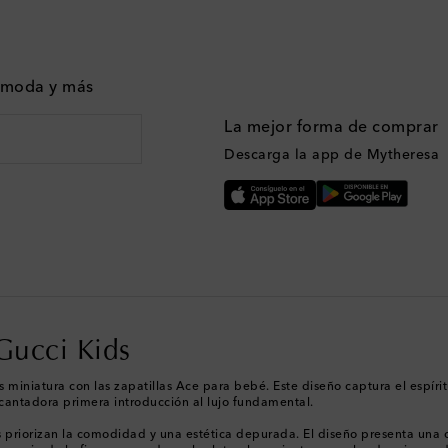
n moda y más
La mejor forma de comprar
Descarga la app de Mytheresa
 Gucci Kids
 miniatura con las zapatillas Ace para bebé. Este diseño captura el espíri
antadora primera introducción al lujo fundamental.
s priorizan la comodidad y una estética depurada. El diseño presenta una 