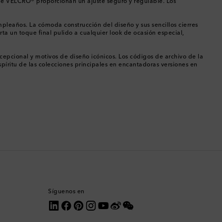
s de VELCRO® proporcionan un ajuste seguro y regulable. Los
Catar
pleaños. La cómoda construcción del diseño y sus sencillos cierres
rta un toque final pulido a cualquier look de ocasión especial,
Chequia
cepcional y motivos de diseño icónicos. Los códigos de archivo de la
Chile
píritu de las colecciones principales en encantadoras versiones en
China
Chipre
Colombia
Comoras
Corea del Sur
Síguenos en
Costa Rica