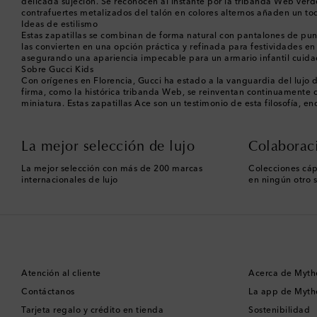
delicada sujeción. Se reconocen al instante por la tribanda Web verde
contrafuertes metalizados del talón en colores alternos añaden un toq
Ideas de estilismo
Estas zapatillas se combinan de forma natural con pantalones de punto
las convierten en una opción práctica y refinada para festividades en
asegurando una apariencia impecable para un armario infantil cuidad
Sobre Gucci Kids
Con orígenes en Florencia, Gucci ha estado a la vanguardia del lujo 
firma, como la histórica tribanda Web, se reinventan continuamente c
miniatura. Estas zapatillas Ace son un testimonio de esta filosofía, 
La mejor selección de lujo
Colaborac
La mejor selección con más de 200 marcas
Colecciones cáp
internacionales de lujo
en ningún otro s
Atención al cliente
Acerca de Myth
Contáctanos
La app de Myth
Tarjeta regalo y crédito en tienda
Sostenibilidad