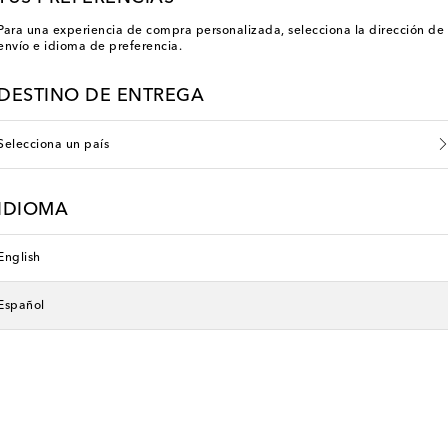
Para una experiencia de compra personalizada, selecciona la dirección de
envío e idioma de preferencia.
DESTINO DE ENTREGA
Selecciona un país
IDIOMA
English
Español
Gucci Kids
original price
€ 270