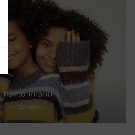
Armenia
Australia
Austria
Azerbaiyán
Bahamas
Bangladés
Barbados
Punto infantil
Baréin
Comprar
Bélgica
Bermudas