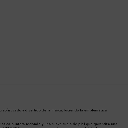
Bolivia
Bosnia y Herzegovina
Botsuana
Brasil
Brunéi
Bulgaria
Bután
Camboya
tu sofisticado y divertido de la marca, luciendo la emblemática
Canadá
clásica puntera redonda y una suave suela de piel que garantiza una