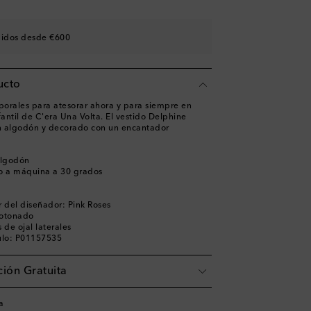
didos desde €600
ucto
orales para atesorar ahora y para siempre en
fantil de C'era Una Volta. El vestido Delphine
n algodón y decorado con un encantador
algodón
o a máquina a 30 grados
 del diseñador: Pink Roses
botonado
s de ojal laterales
ulo: P01157535
ión Gratuita
a