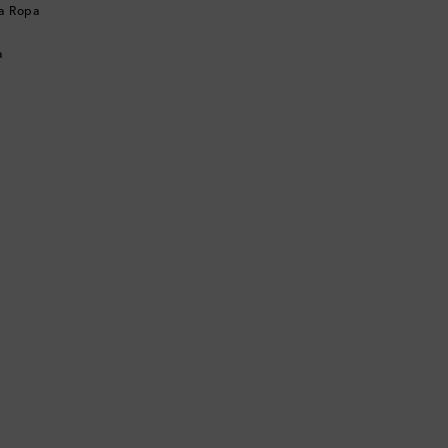
ta Ropa
a