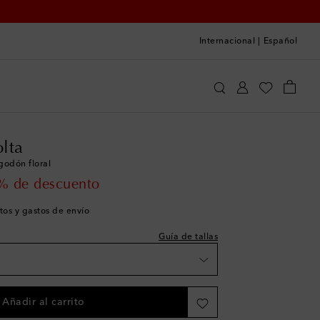
Internacional
|
Español
 a la talla
C'era Una Volta
Ropa
Vestidos
Diario
ist
lta
godón floral
ist
 price
% de descuento
list
tos y gastos de envío
list
Guía de tallas
list
list
Añadir al carrito