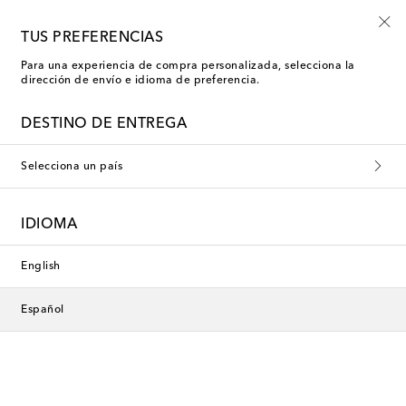
TUS PREFERENCIAS
Para una experiencia de compra personalizada, selecciona la
Les-Ottomans Velas
dirección de envío e idioma de preferencia.
DESTINO DE ENTREGA
Esta colección no está disponible
Selecciona un país
actualmente. Descubre nuestra
selección de diseñadores y
IDIOMA
novedades a continuación.
English
Diseñadores
Español
Novedades