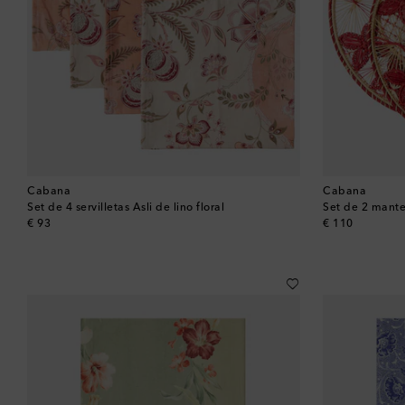
Cabana
Cabana
Set de 4 servilletas Asli de lino floral
original price
original price
€ 93
€ 110