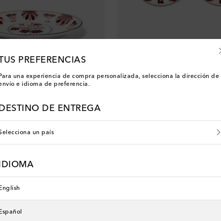
TUS PREFERENCIAS
Cabana
Para una experiencia de compra personalizada, selecciona la dirección de
m de cerámica floral
Set de 2 platos llanos Blossom de 
envío e idioma de preferencia.
original price
€ 145
DESTINO DE ENTREGA
Selecciona un país
IDIOMA
English
Español