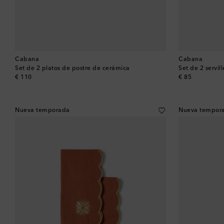
Cabana
Cabana
Set de 2 platos de postre de cerámica
Set de 2 servil
original price
original price
€ 110
€ 85
Nueva temporada
Nueva tempor