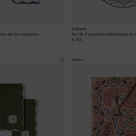
Cabana
letas de lino bordadas
Set de 2 manteles individuales de 
original price
€ 125
nuevo