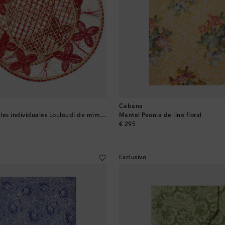
Cabana
Set de 2 manteles individuales Louloudi de mimbre
Mantel Peonia de lino floral
original price
€ 295
Exclusivo