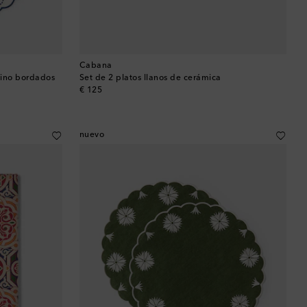
Cabana
lino bordados
Set de 2 platos llanos de cerámica
original price
€ 125
nuevo