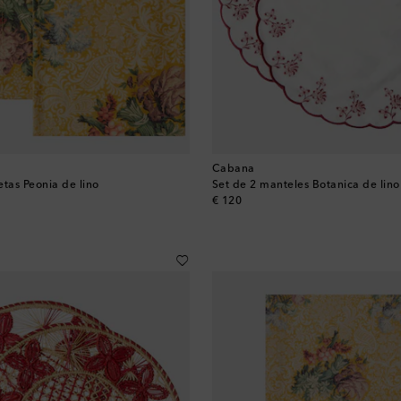
Cabana
letas Peonia de lino
Set de 2 manteles Botanica de lin
original price
€ 120