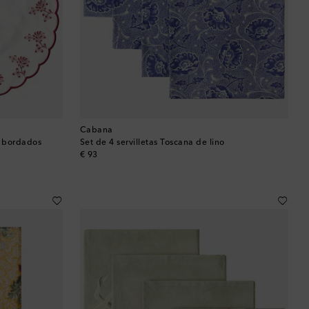
Baréin
Bélgica
Bermudas
Bolivia
Cabana
o bordados
Set de 4 servilletas Toscana de lino
Bosnia y Herzegovina
original price
€ 93
Botsuana
Brasil
Brunéi
Bulgaria