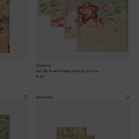
Bután
Camboya
Canadá
Catar
Chequia
Cabana
Set de 4 servilletas Ibiscus de lino
Chile
original price
€ 93
China
Exclusivo
Chipre
Colombia
Comoras