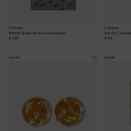
Cabana
Cabana
Mantel Babe de lino estampado
Set de 2 servil
original price
original price
€ 295
€ 85
nuevo
nuevo