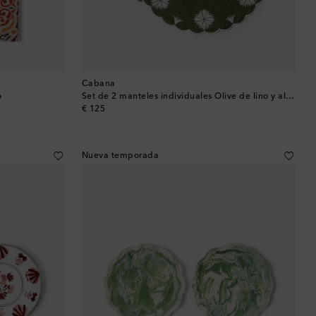
Cabana
o
Set de 2 manteles individuales Olive de lino y algodón
original price
€ 125
Nueva temporada