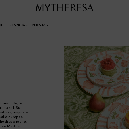
JE
ESTANCIAS
REBAJAS
brimiento, la
rtesanal. Su
rativas, inspira a
estilo europeo
 hechas a mano,
dora Martina