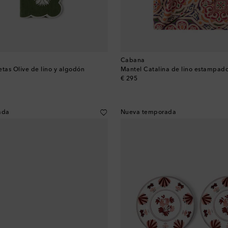
Cabana
letas Olive de lino y algodón
Mantel Catalina de lino estampad
original price
€ 295
ada
Nueva temporada