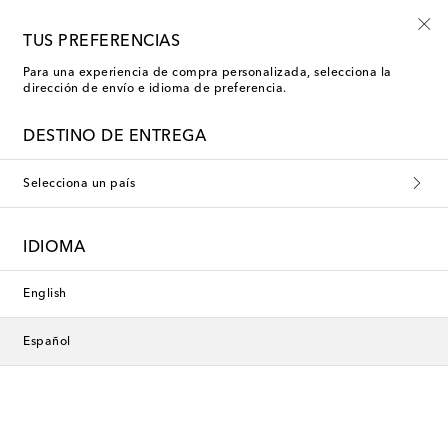
TUS PREFERENCIAS
Para una experiencia de compra personalizada, selecciona la
Bordallo Pinheiro Jarras
dirección de envío e idioma de preferencia.
DESTINO DE ENTREGA
Filtros
Ordenar por
Selecciona un país
IDIOMA
English
Español
Bordallo Pinheiro
Bordallo Pinheiro