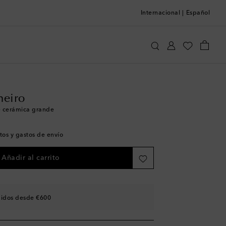
Internacional
|
Español
dallo Pinheiro
Hogar
Mesa y bar en casa
heiro
e cerámica grande
tos y gastos de envío
Añadir al carrito
didos desde €600