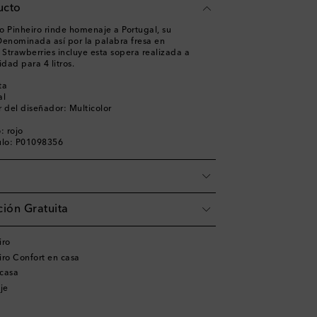
ucto
o Pinheiro rinde homenaje a Portugal, su
 Denominada así por la palabra fresa en
 Strawberries incluye esta sopera realizada a
dad para 4 litros.
ta
al
 del diseñador: Multicolor
: rojo
ulo: P01098356
ión Gratuita
iro
iro Confort en casa
 casa
je