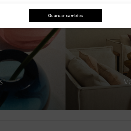
Guardar cambios
s
V