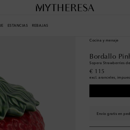
JE
ESTANCIAS
REBAJAS
LIFE
Diseñadores
Bor
Cocina y menaje
Bordallo Pin
Sopera Strawberries d
original price
€ 115
excl. aranceles, impues
Envío gratis en pe