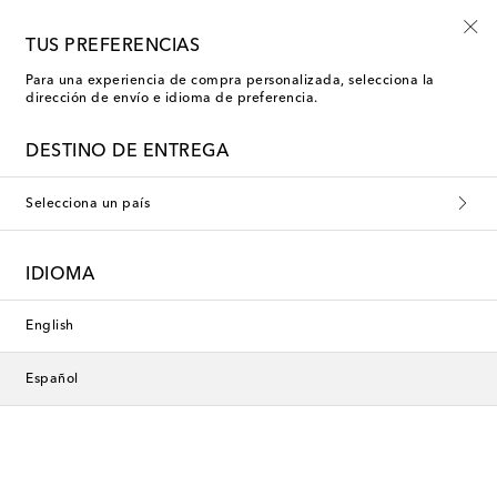
-10% en tu primer pedido en una selección
TUS PREFERENCIAS
Para una experiencia de compra personalizada, selecciona la
dirección de envío e idioma de preferencia.
Pantalones
DESTINO DE ENTREGA
Pantalones cargo
Jeans
Ch
Selecciona un país
Filtros
Ordenar por
IDIOMA
nuevo
Nueva temporada
English
Español