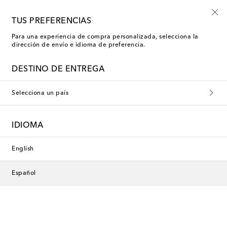
Usa el código FIRST10 en compras superiores a €500
TUS PREFERENCIAS
Para una experiencia de compra personalizada, selecciona la
dirección de envío e idioma de preferencia.
Botas chukka
DESTINO DE ENTREGA
Mujer
Hombre
Niños
Selecciona un país
Ropa
Zapatos
Bolsos
Accesorios
Rebajas
IDIOMA
Esta colección no está disponible
English
actualmente. Descubre nuestra
Español
selección de diseñadores y
novedades a continuación.