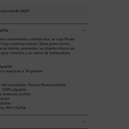
st
didos desde €600
ucto
ica minimalista y sofisticada, la casa Prada
l lujo contemporáneo. Estos jeans rectos,
ia en denim, presentan un diseño clásico de
as para cinturón y un cierre de botonadura
algodón
o a máquina a 30 grados
r del diseñador: Panna+Panna+Uwhite
lo: 100% algodón
on botones ocultos
nturón
lsillos
ulo: P01176744