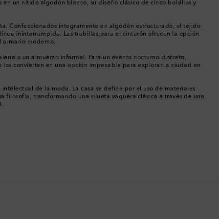
 en un nítido algodón blanco, su diseño clásico de cinco bolsillos y
Chipre
recta. Confeccionados íntegramente en algodón estructurado, el tejido
ea ininterrumpida. Las trabillas para el cinturón ofrecen la opción
Colombia
el armario moderno.
ería o un almuerzo informal. Para un evento nocturno discreto,
Comoras
do los convierten en una opción impecable para explorar la ciudad en
Corea del Sur
intelectual de la moda. La casa se define por el uso de materiales
a filosofía, transformando una silueta vaquera clásica a través de una
l.
Costa Rica
Croacia
Dinamarca
Dominica
Ecuador