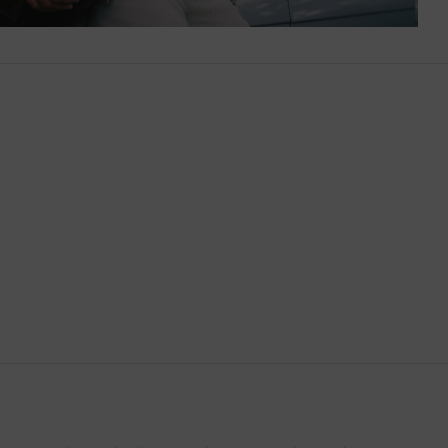
Brunéi
Bulgaria
Bután
Camboya
Canadá
Catar
Chequia
Chile
China