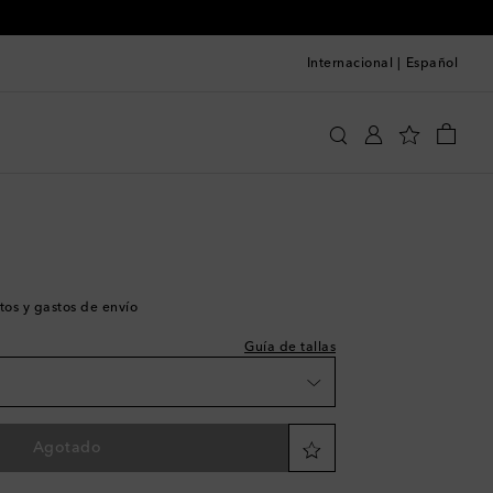
Internacional
|
Español
 a la talla
st
Prada
Ropa
Jeans
Jeans rectos
st
st
st
st
tos y gastos de envío
st
st
Guía de tallas
st
st
st
Agotado
st