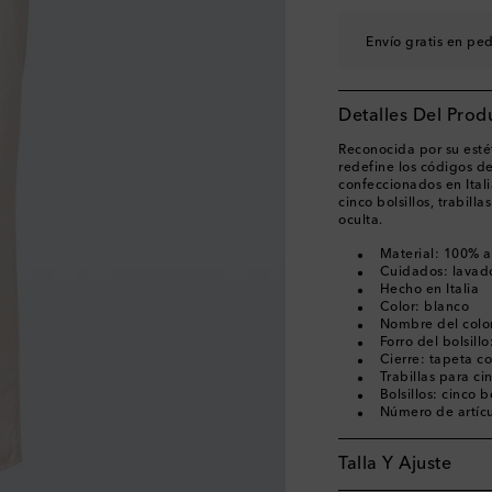
38
Añadir a la wishli
Envío gratis en pe
Detalles Del Prod
Reconocida por su estét
redefine los códigos de
confeccionados en Ital
cinco bolsillos, trabill
oculta.
Material: 100% 
Cuidados: lavad
Hecho en Italia
Color: blanco
Nombre del colo
Forro del bolsil
Cierre: tapeta c
Trabillas para ci
Bolsillos: cinco bo
Número de artíc
Talla Y Ajuste