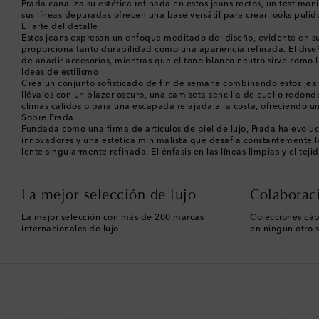
Prada canaliza su estética refinada en estos jeans rectos, un testimon
sus líneas depuradas ofrecen una base versátil para crear looks pulid
El arte del detalle
Estos jeans expresan un enfoque meditado del diseño, evidente en su c
proporciona tanto durabilidad como una apariencia refinada. El diseñ
de añadir accesorios, mientras que el tono blanco neutro sirve como 
Ideas de estilismo
Crea un conjunto sofisticado de fin de semana combinando estos jean
llévalos con un blazer oscuro, una camiseta sencilla de cuello redond
climas cálidos o para una escapada relajada a la costa, ofreciendo un
Sobre Prada
Fundada como una firma de artículos de piel de lujo, Prada ha evoluc
innovadores y una estética minimalista que desafía constantemente las
lente singularmente refinada. El énfasis en las líneas limpias y el 
La mejor selección de lujo
Colaborac
La mejor selección con más de 200 marcas
Colecciones cáp
internacionales de lujo
en ningún otro s