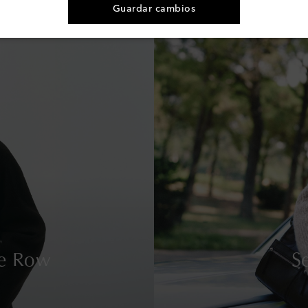
Guardar cambios
e Row
S