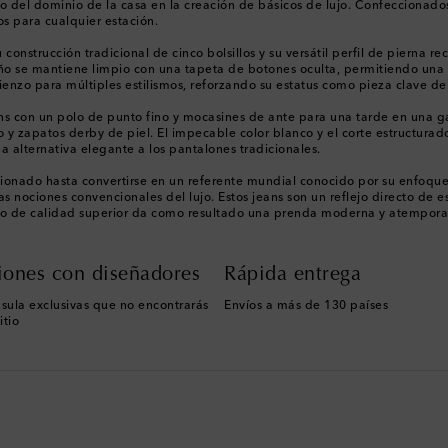
io del dominio de la casa en la creación de básicos de lujo. Confeccionados
os para cualquier estación.
onstrucción tradicional de cinco bolsillos y su versátil perfil de pierna 
o se mantiene limpio con una tapeta de botones oculta, permitiendo una lín
lienzo para múltiples estilismos, reforzando su estatus como pieza clave d
s con un polo de punto fino y mocasines de ante para una tarde en una gal
o y zapatos derby de piel. El impecable color blanco y el corte estructura
a alternativa elegante a los pantalones tradicionales.
ionado hasta convertirse en un referente mundial conocido por su enfoque 
 nociones convencionales del lujo. Estos jeans son un reflejo directo de es
tejido de calidad superior da como resultado una prenda moderna y atempora
iones con diseñadores
Rápida entrega
sula exclusivas que no encontrarás
Envíos a más de 130 países
itio