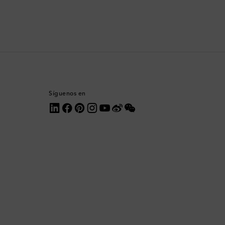
Corea del Sur
Costa Rica
Croacia
Dinamarca
Síguenos en
Dominica
Ecuador
Egipto
Emiratos Árabes Unidos
Eslovaquia