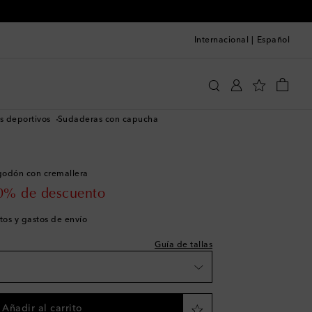
Internacional
|
Español
Our Legacy
Ropa
s deportivos
Sudaderas con capucha
 a la talla
 pieza
godón con cremallera
 pieza
 price
0% de descuento
a la wishlist
tos y gastos de envío
 pieza
Guía de tallas
unidades
 pieza
Añadir al carrito