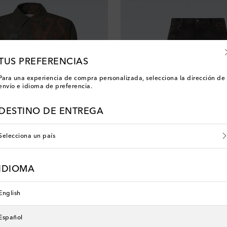
TUS PREFERENCIAS
Para una experiencia de compra personalizada, selecciona la dirección de
envío e idioma de preferencia.
DESTINO DE ENTREGA
Selecciona un país
IDIOMA
Our Legacy
 price
original price
discount price
0% de descuento
€ 410
€ 328
20% de descuento
English
Español