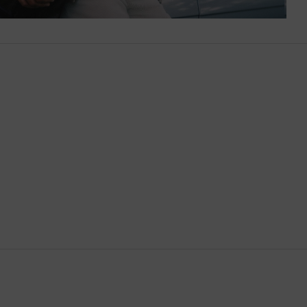
Bután
Camboya
Canadá
Catar
Chequia
Chile
China
Chipre
Colombia
Comoras