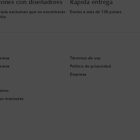
iones con diseñadores
Rápida entrega
sula exclusivas que no encontrarás
Envíos a más de 130 países
itio
eresa
Términos de uso
eresa
Política de privacidad
Empresa
otros
os inversores