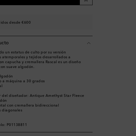
didos desde €600
ucto
o un estatus de culto por su versión
s atemporales y tejidos desarrollados a
n capucha y cremallera Rascal es un diseño
con suave algodón.
algodón
o a máquina a 30 grados
al
 del diseñador: Antique Amethyst Star Fleece
rdón
ontal con cremallera bidireccional
os diagonales
ulo: P01138811