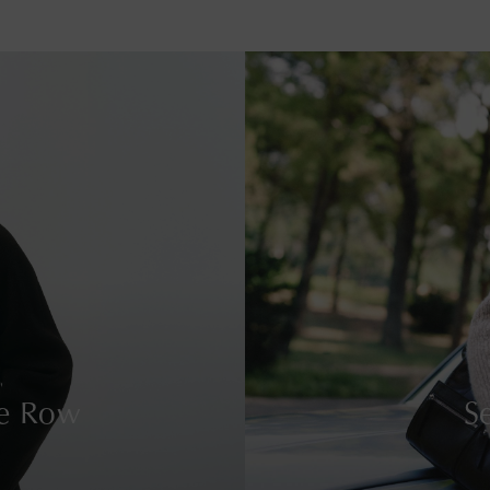
e Row
S