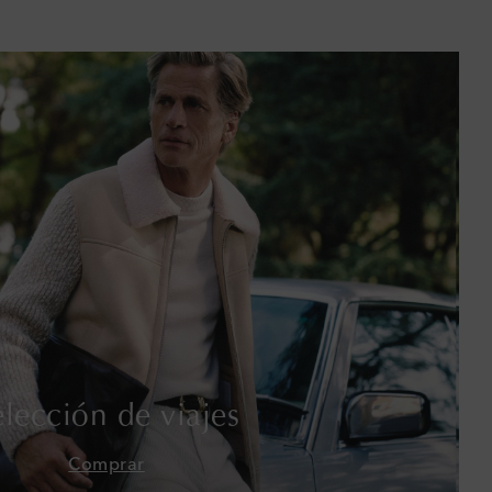
Baréin
Bélgica
Bermudas
Bolivia
Bosnia y Herzegovina
Botsuana
Brasil
Brunéi
elección de viajes
Bulgaria
Comprar