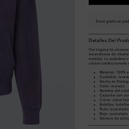
Envío gratis en pe
Detalles Del Prod
Our Legacy ha alcanzad
escandinava de silueta
medida. La sudadera co
clásico confeccionado 
Material: 100% 
Cuidados: lavad
Hecho en Portug
Color: morado
Nombre del color
Capucha con co
Cierre: cierre fr
Bolsillos: bolsill
Puño: acanalado
Bajo: acanalado
Número de artíc