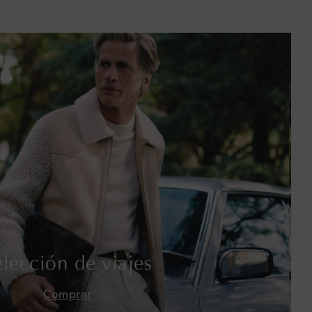
Baréin
Bélgica
Bermudas
Bolivia
Bosnia y Herzegovina
Botsuana
Brasil
Brunéi
elección de viajes
Bulgaria
Comprar