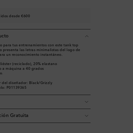
didos desde €600
ucto
 para tus entrenamientos con este tank top
o presenta las letras minimalistas del logo de
ara un reconocimiento instantáneo.
iéster (reciclado), 20% elastano
o a máquina a 40 grados
am
 del diseñador: Black/Grizzly
ulo: P01139365
ión Gratuita