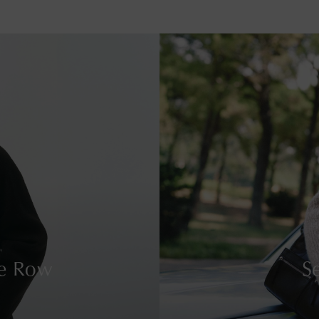
e Row
S