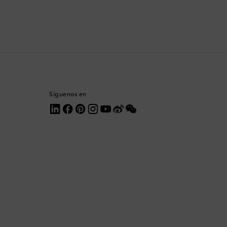
Corea del Sur
Costa Rica
Croacia
Dinamarca
Síguenos en
Dominica
Ecuador
Egipto
Emiratos Árabes Unidos
Eslovaquia