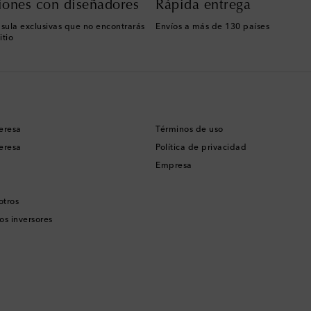
iones con diseñadores
Rápida entrega
sula exclusivas que no encontrarás
Envíos a más de 130 países
itio
eresa
Términos de uso
eresa
Política de privacidad
Empresa
otros
os inversores