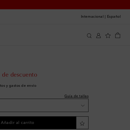
Internacional
|
Español
On
Ropa
Ropa deportiva
Partes de arriba
 a la talla
la wishlist
a wishlist
rice
 de descuento
a wishlist
tos y gastos de envío
eza
Guía de tallas
la wishlist
 la wishlist
Añadir al carrito