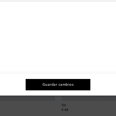
Guardar cambios
On
original price
€ 68