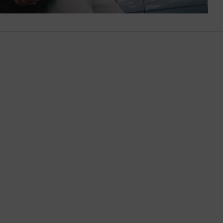
Bután
Camboya
Canadá
Catar
Chequia
Chile
China
Chipre
Colombia
Comoras