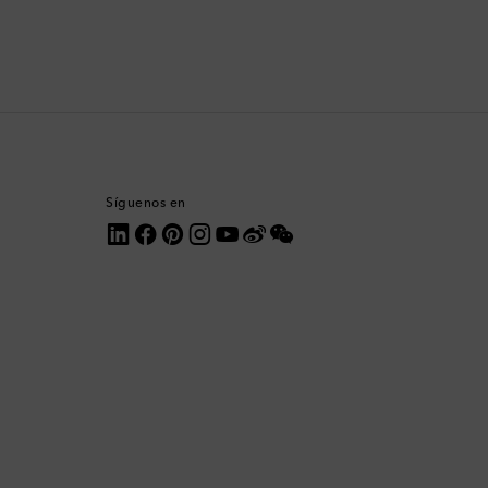
Corea del Sur
Costa Rica
Croacia
Dinamarca
Síguenos en
Dominica
Ecuador
Egipto
Emiratos Árabes Unidos
Eslovaquia