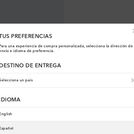
TUS PREFERENCIAS
Para una experiencia de compra personalizada, selecciona la dirección de
envío e idioma de preferencia.
DESTINO DE ENTREGA
Selecciona un país
IDIOMA
na
 price
0% de descuento
English
Español