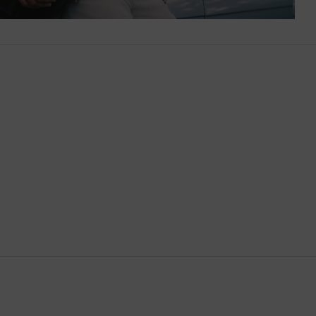
Bután
Camboya
Canadá
Catar
Chequia
Chile
China
Chipre
Colombia
Comoras