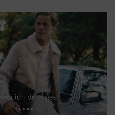
Baréin
Bélgica
Bermudas
Bolivia
Bosnia y Herzegovina
Botsuana
Brasil
Brunéi
elección de viajes
Bulgaria
Comprar