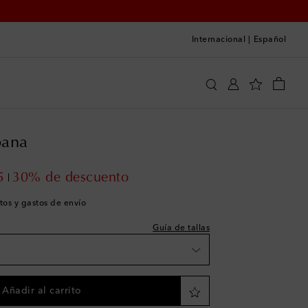
Internacional
|
Español
Dolce & Gabbana
Ropa
Chaquetas
Piel
 a la talla
ana
 pieza
 pieza
t price
5
30% de descuento
a la wishlist
tos y gastos de envío
 pieza
Guía de tallas
a la wishlist
a la wishlist
Añadir al carrito