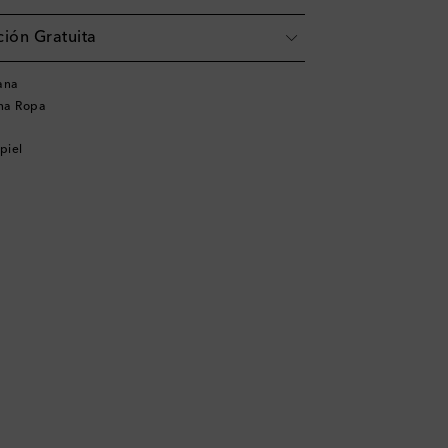
ión Gratuita
ana
na Ropa
piel