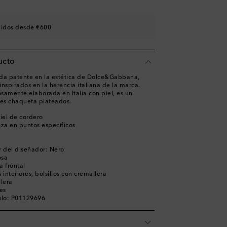
didos desde €600
ucto
ueda patente en la estética de Dolce&Gabbana,
nspirados en la herencia italiana de la marca.
samente elaborada en Italia con piel, es un
lles chaqueta plateados.
iel de cordero
za en puntos específicos
 del diseñador: Nero
osa
a frontal
os interiores, bolsillos con cremallera
lera
jes
ulo: P01129696