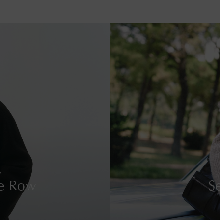
e Row
S