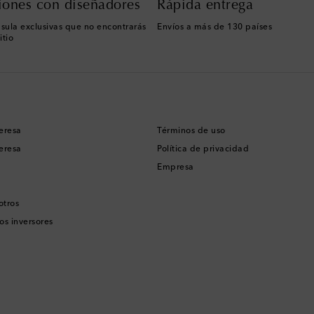
iones con diseñadores
Rápida entrega
sula exclusivas que no encontrarás
Envíos a más de 130 países
itio
eresa
Términos de uso
eresa
Política de privacidad
Empresa
otros
os inversores