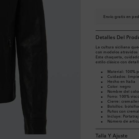
Envío gratis en pe
Detalles Del Prod
La cultura siciliana q
con modelos atrevidos i
Esta chaqueta, cuidado
estilo clásico con deta
Material: 100% p
Cuidados: limpie
Hecho en Italia
Color: negro
Nombre del color
Forro: 100% visc
Cierre: cremaller
Bolsillos: bolsill
Puños con cremal
Incluye: Portatra
Número de artíc
Talla Y Ajuste