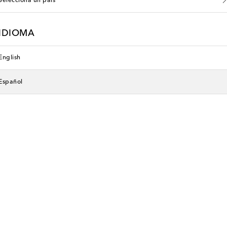
Selecciona un país
IDIOMA
English
Español
li