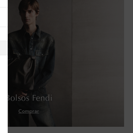
Alemania
Andorra
Antigua y Barbuda
Arabia Saudí
Argelia
Argentina
Armenia
Bolsos Fendi
Australia
Comprar
Austria