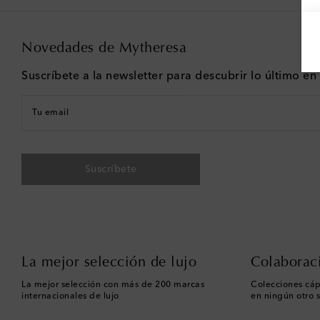
Novedades de Mytheresa
Suscríbete a la newsletter para descubrir lo último e
Tu email
Suscríbete
La mejor selección de lujo
Colaborac
La mejor selección con más de 200 marcas
Colecciones cáp
internacionales de lujo
en ningún otro s