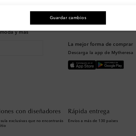
Guardar cambios
n moda y más
La mejor forma de comprar
Descarga la app de Mytheresa
iones con diseñadores
Rápida entrega
sula exclusivas que no encontrarás
Envíos a más de 130 países
itio