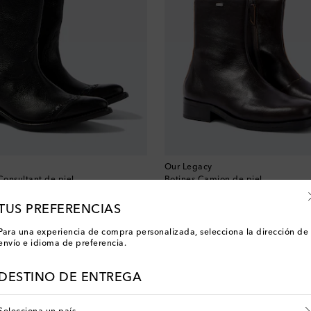
Our Legacy
onsultant de piel
Botines Camion de piel
original price
€ 495
00 con FIRST10
-10% desde €500 con FIRST10
TUS PREFERENCIAS
Para una experiencia de compra personalizada, selecciona la dirección de
envío e idioma de preferencia.
Has visto 4 de 4 productos
DESTINO DE ENTREGA