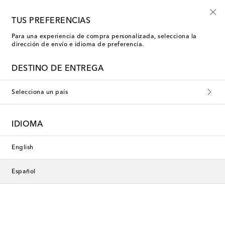
Usa el código FIRST10 en compras superiores a €500
TUS PREFERENCIAS
Para una experiencia de compra personalizada, selecciona la
dirección de envío e idioma de preferencia.
Jacquemus Sandalias
DESTINO DE ENTREGA
Selecciona un país
Esta colección no está disponible
actualmente. Descubre nuestra
IDIOMA
selección de diseñadores y
novedades a continuación.
English
Español
Diseñadores
Novedades