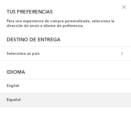
-10% en tu primer pedido en una selección
TUS PREFERENCIAS
Para una experiencia de compra personalizada, selecciona la
dirección de envío e idioma de preferencia.
Jacquemus Chaquetas bomber
DESTINO DE ENTREGA
Selecciona un país
Esta colección no está disponible
actualmente. Descubre nuestra
IDIOMA
selección de diseñadores y
novedades a continuación.
English
Español
Diseñadores
Novedades