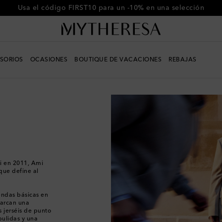
-10% en tu primer pedido en compras superiores a €500
SORIOS
OCASIONES
BOUTIQUE DE VACACIONES
REBAJAS
i en 2011, Ami
 que define al
endas básicas en
barcan una
 jerséis de punto
pulidas y una