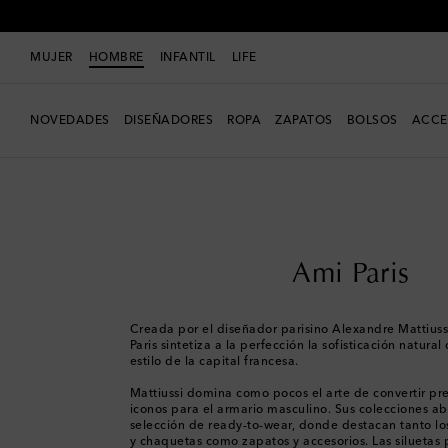
MUJER
HOMBRE
INFANTIL
LIFE
NOVEDADES
DISEÑADORES
ROPA
ZAPATOS
BOLSOS
ACCE
Hombre
Diseñadores
Ami Paris
Ami Paris
Creada por el diseñador parisino Alexandre Mattiuss
Paris sintetiza a la perfección la sofisticación natural
estilo de la capital francesa.
Mattiussi domina como pocos el arte de convertir pr
iconos para el armario masculino. Sus colecciones a
selección de ready-to-wear, donde destacan tanto los
y chaquetas como zapatos y accesorios. Las siluetas 