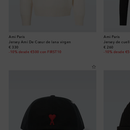
Ami Paris
Ami Paris
Jersey Ami De Cœur de lana virgen
Jersey de cuel
original price
original price
€ 330
€ 260
-10% desde €500 con FIRST10
-10% desde €5