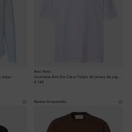
Bután
Camboya
Canadá
Catar
Chequia
Chile
Ami Paris
 rayas
Camiseta Ami De Cœur Tulipe de jersey de algodón
original price
€ 145
China
Chipre
Nueva temporada
Colombia
Comoras