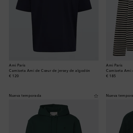
Ami Paris
Ami Paris
Camiseta Ami de Cœur de jersey de algodón
Camiseta Ami 
original price
original price
€ 120
€ 185
Nueva temporada
Nueva tempor