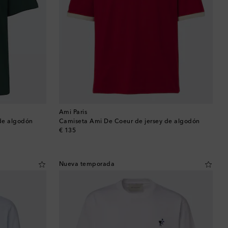
Baréin
Bélgica
Bermudas
Bolivia
Bosnia y Herzegovina
Ami Paris
de algodón
Camiseta Ami De Coeur de jersey de algodón
original price
€ 135
Botsuana
Brasil
Nueva temporada
Brunéi
Bulgaria