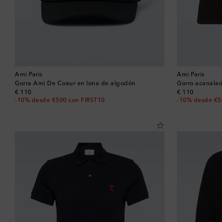
Ami Paris
Ami Paris
Gorra Ami De Coeur en lona de algodón
Gorro acanala
original price
original price
€ 110
€ 110
-10% desde €500 con FIRST10
-10% desde €5