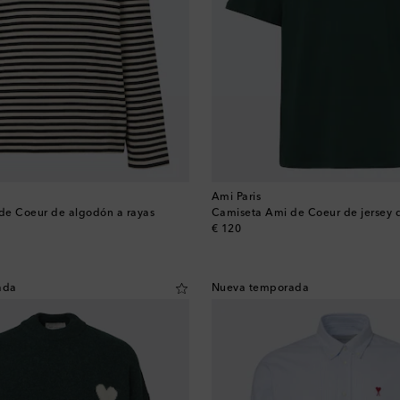
Ami Paris
de Coeur de algodón a rayas
Camiseta Ami de Coeur de jersey 
original price
€ 120
ada
Nueva temporada