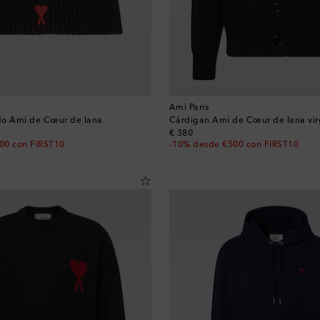
Ami Paris
do Ami de Cœur de lana
Cárdigan Ami de Cœur de lana vi
original price
€ 380
00 con FIRST10
-10% desde €500 con FIRST10