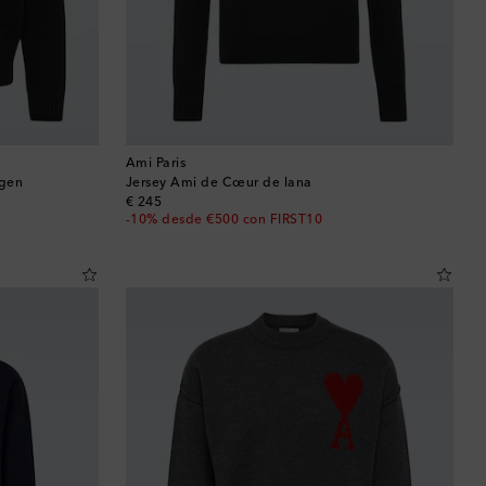
Ami Paris
rgen
Jersey Ami de Cœur de lana
original price
€ 245
-10% desde €500 con FIRST10