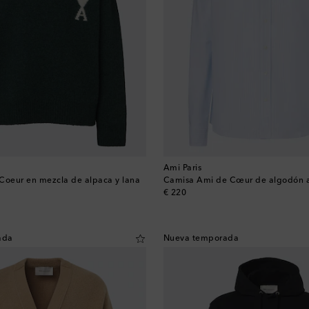
Ami Paris
Coeur en mezcla de alpaca y lana
Camisa Ami de Cœur de algodón a
original price
€ 220
ada
Nueva temporada