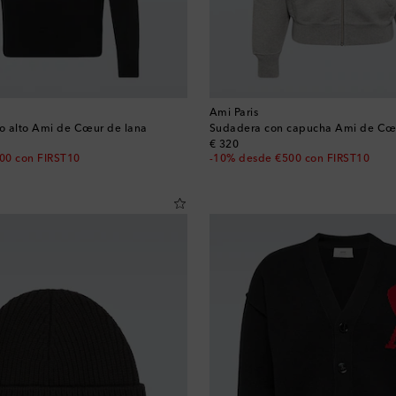
Ami Paris
lo alto Ami de Cœur de lana
Sudadera con capucha Ami de Cœ
original price
€ 320
00 con FIRST10
-10% desde €500 con FIRST10