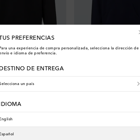
TUS PREFERENCIAS
Para una experiencia de compra personalizada, selecciona la dirección de
envío e idioma de preferencia.
Ami Paris
 Cœur de lana virgen
Sudadera con capucha Ami de Cœ
original price
€ 235
DESTINO DE ENTREGA
00 con FIRST10
-10% desde €500 con FIRST10
Selecciona un país
IDIOMA
English
Español