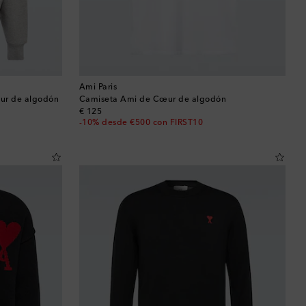
Ami Paris
ur de algodón
Camiseta Ami de Cœur de algodón
original price
€ 125
-10% desde €500 con FIRST10