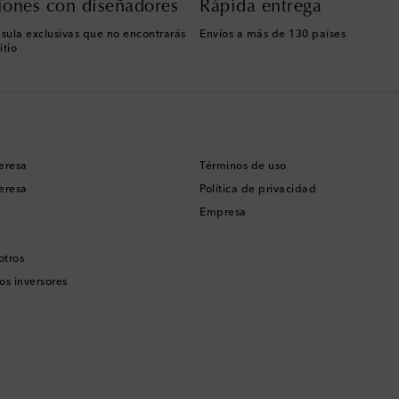
iones con diseñadores
Rápida entrega
sula exclusivas que no encontrarás
Envíos a más de 130 países
itio
eresa
Términos de uso
eresa
Política de privacidad
Empresa
otros
os inversores