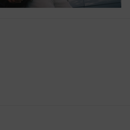
Bután
Camboya
Canadá
Catar
Chequia
Chile
China
Chipre
Colombia
Comoras