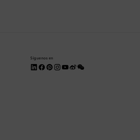
Corea del Sur
Costa Rica
Croacia
Dinamarca
Síguenos en
Dominica
Ecuador
Egipto
Emiratos Árabes Unidos
Eslovaquia