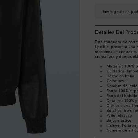
Envío gratis en pe
Detalles Del Prod
Esta chaqueta de corte 
flexible, presenta una 
marrones en contraste. 
cremallera y ribetes elá
Material: 100% p
Cuidados: limpie
Hecho en Italia
Color: azul
Nombre del color
Forro: 100% cup
Forro del bolsill
Detalles: 100% p
Cierre: cierre fr
Bolsillos: bolsill
Puño: elástico
Bajo: elástico
Incluye: Portatra
Número de artíc