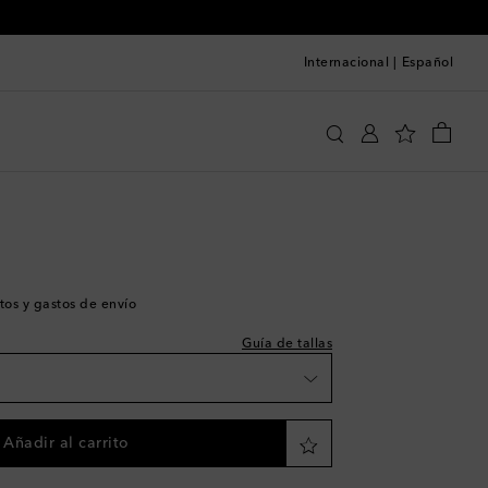
Internacional
|
Español
Berluti
Ropa
Chaquetas
Piel
 a la talla
 pieza
a la wishlist
tos y gastos de envío
 pieza
Guía de tallas
 pieza
 pieza
Añadir al carrito