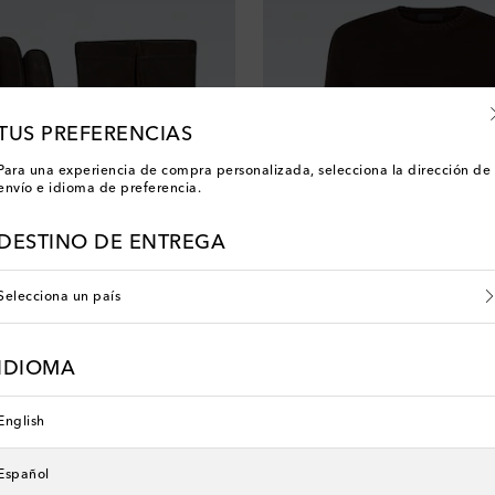
TUS PREFERENCIAS
Para una experiencia de compra personalizada, selecciona la dirección de
envío e idioma de preferencia.
DESTINO DE ENTREGA
Selecciona un país
IDIOMA
Saman Amel
original price
discount price
€ 715
€ 500
30% de descuento
English
Español