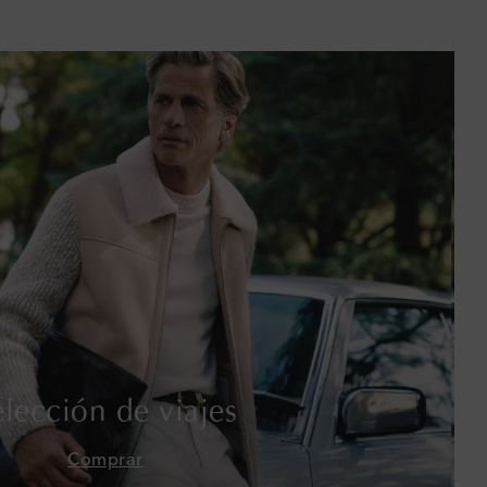
Baréin
Bélgica
Bermudas
Bolivia
Bosnia y Herzegovina
Botsuana
Brasil
Brunéi
elección de viajes
Bulgaria
Comprar