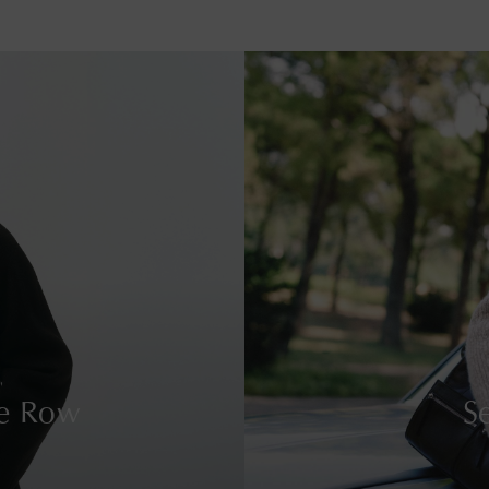
e Row
S