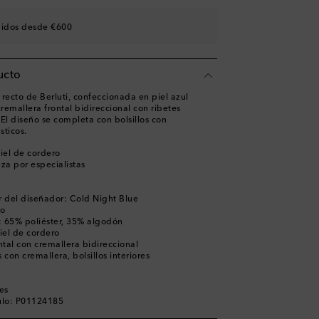
didos desde €600
ucto
recto de Berluti, confeccionada en piel azul
cremallera frontal bidireccional con ribetes
El diseño se completa con bolsillos con
sticos.
iel de cordero
za por especialistas
 del diseñador: Cold Night Blue
ro
o: 65% poliéster, 35% algodón
iel de cordero
ontal con cremallera bidireccional
os con cremallera, bolsillos interiores
jes
ulo: P01124185