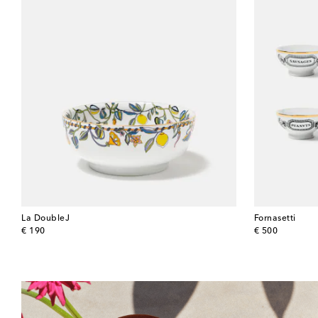
La DoubleJ
Fornasetti
original price
original price
€ 190
€ 500