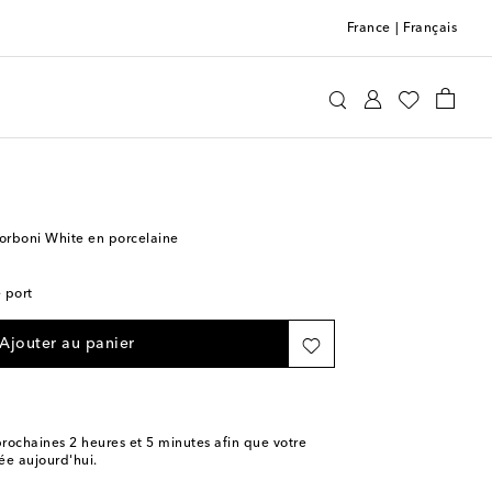
France
|
Français
La DoubleJ
Maison
Table et bar à la maison
Borboni White en porcelaine
e port
Ajouter au panier
rochaines
2 heures et 5 minutes
afin que votre
e aujourd'hui.