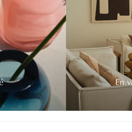
é
En v