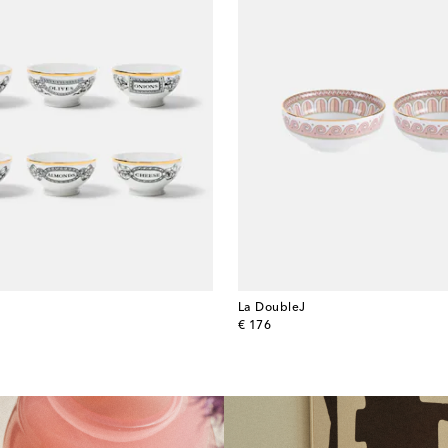
La DoubleJ
original price
€ 176