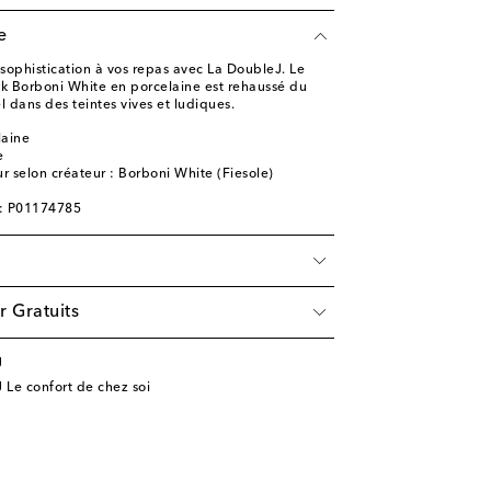
e
sophistication à vos repas avec La DoubleJ. Le
ck Borboni White en porcelaine est rehaussé du
l dans des teintes vives et ludiques.
laine
e
r selon créateur : Borboni White (Fiesole)
e: P01174785
r Gratuits
J
 Le confort de chez soi