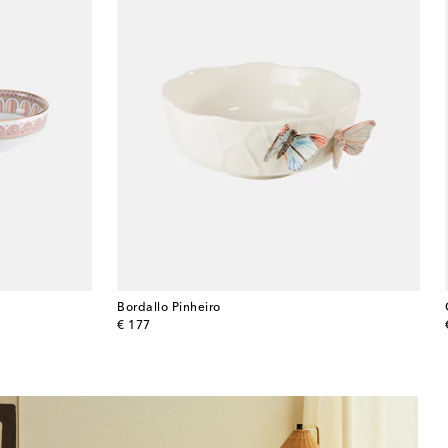
Bordallo Pinheiro
original price
€ 177