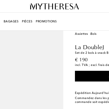
R
BAGAGES
PIÈCES
PROMOTIONS
LIFESTYLE
Créateurs
Assiettes
Bols
La DoubleJ
Set de 2 bols à snack 
original price
€ 190
incl. TVA ; excl. frais d
Expédition Aujourd'hui
Commandez dans les p
commande soit expédié