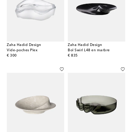
Zaha Hadid Design
Zaha Hadid Design
Vide-poches Plex
Bol Swirl L48 en marbre
original price
original price
€ 300
€ 835