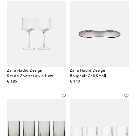
Zaha Hadid Design
Zaha Hadid Design
Set de 2 verres à vin Hew
Bougeoir Cell Small
original price
original price
€ 185
€ 140