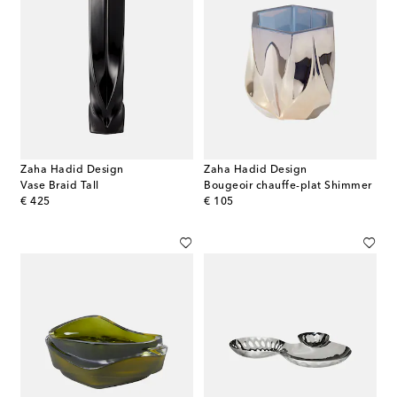
Zaha Hadid Design
Zaha Hadid Design
Vase Braid Tall
Bougeoir chauffe-plat Shimmer
original price
original price
€ 425
€ 105