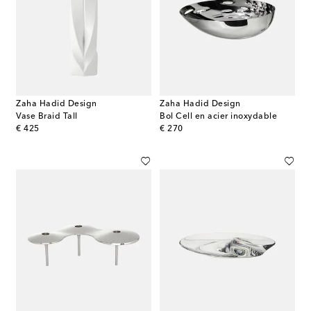
Zaha Hadid Design
Zaha Hadid Design
Vase Braid Tall
Bol Cell en acier inoxydable
original price
original price
€ 425
€ 270