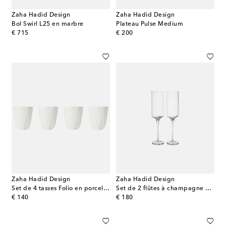
Zaha Hadid Design
Zaha Hadid Design
Bol Swirl L25 en marbre
Plateau Pulse Medium
original price
original price
€ 715
€ 200
Zaha Hadid Design
Zaha Hadid Design
Set de 4 tasses Folio en porcelaine
Set de 2 flûtes à champagne Hew
original price
original price
€ 140
€ 180