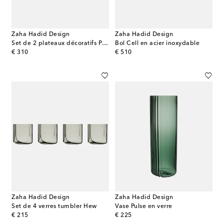
Zaha Hadid Design
Zaha Hadid Design
Set de 2 plateaux décoratifs Plex en cristal
Bol Cell en acier inoxydable
original price
original price
€ 310
€ 510
Zaha Hadid Design
Zaha Hadid Design
Set de 4 verres tumbler Hew
Vase Pulse en verre
original price
original price
€ 215
€ 225