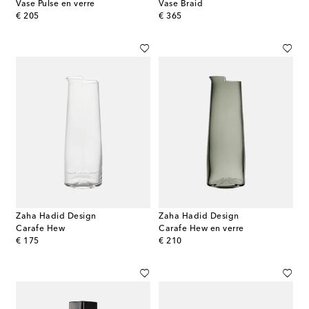
Vase Pulse en verre
Vase Braid
original price
original price
€ 205
€ 365
Zaha Hadid Design
Zaha Hadid Design
Carafe Hew
Carafe Hew en verre
original price
original price
€ 175
€ 210