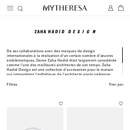
De ses collaborations avec des marques de design
internationales à la réalisation d'un certain nombre d'œuvres
emblématiques, Dame Zaha Hadid était largement considérée
comme l'une des meilleures architectes de son temps. Zaha
Hadid Design est une collection d'accessoires pour la maison
qui interprètent l'esthétique de l'architecte anglo-irakienne,
caractérisée par des formes fluides et libres et des contrastes,
en mettant l'accent sur les techniques de production de pointe
Filtres
Trier par
et l'artisanat. Le résultat réside en une série d'objets
monochromes injectés d'éclats de couleur.