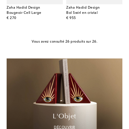
Zaha Hadid Design
Zaha Hadid Design
Bougeoir Cell Large
Bol Swirl en cristal
original price
original price
€ 270
€ 955
Vous avez consulté 26 produits sur 26.
L'Objet
DÉCOUVRIR