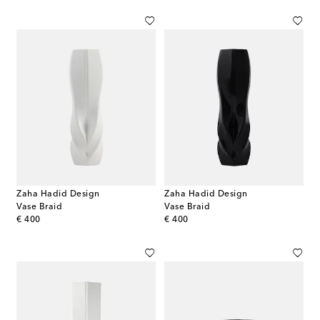
Zaha Hadid Design
Zaha Hadid Design
Vase Braid
Vase Braid
original price
original price
€ 400
€ 400