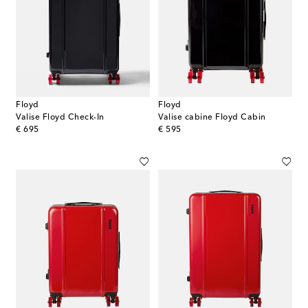
Floyd
Floyd
Valise Floyd Check-In
Valise cabine Floyd Cabin
original price
original price
€ 695
€ 595