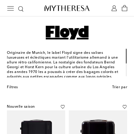
Originaire de Munich, le label Floyd signe des valises
luxueuses et éclectiques mariant l’utilitarisme allemand à une
allure rétro californienne. La nostalgie des fondateurs Bernd
Georgi et Horst Kern pour la culture urbaine du Los Angeles
des années 1970 les a poussés à créer des bagages colorés et
adaptés aux petites escapades comme aux longs périples.
Leurs valises à la silhouette minimaliste se distinguent par leur
coquille rigide emblématique et leurs roues
Filtres
Trier par
multidirectionnelles inspirées des skate-boards. Modernisant le
rituel du voyage, Floyd offre une gamme d’accessoires pour se
déplacer avec style.
Nouvelle saison