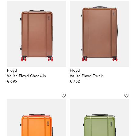
Floyd
Floyd
Valise Floyd Check-In
Valise Floyd Trunk
original price
original price
€ 695
€ 752