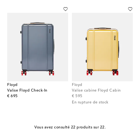
Floyd
Floyd
Valise Floyd Check-In
Valise cabine Floyd Cabin
original price
original price
€ 695
€ 595
En rupture de stock
Vous avez consulté 22 produits sur 22.