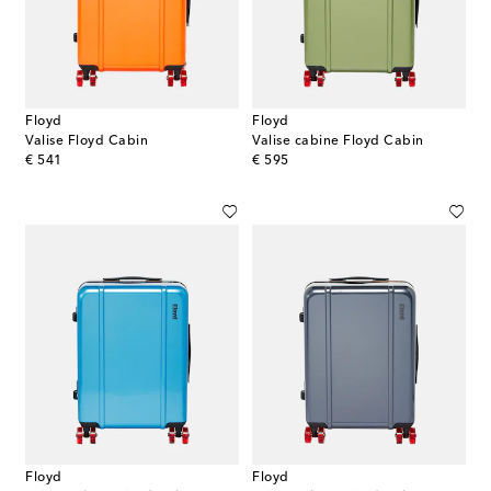
Floyd
Floyd
Valise Floyd Cabin
Valise cabine Floyd Cabin
original price
original price
€ 541
€ 595
Floyd
Floyd