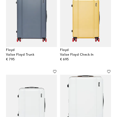
Floyd
Floyd
Valise Floyd Trunk
Valise Floyd Check-In
original price
original price
€ 795
€ 695