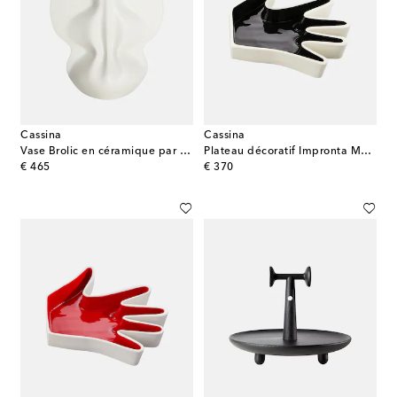
Cassina
Cassina
Vase Brolic en céramique par Bradley L. Bowers
Plateau décoratif Impronta Mano en céramique
original price
original price
€ 465
€ 370