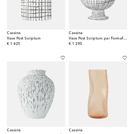
Cassina
Cassina
Vase Post Scriptum
Vase Post Scriptum par Formafantasma
original price
original price
€ 1 425
€ 1 295
Cassina
Cassina