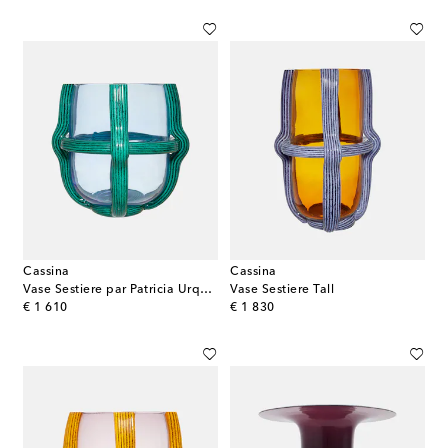
Cassina
Cassina
Vase Sestiere par Patricia Urquiola
Vase Sestiere Tall
original price
original price
€ 1 610
€ 1 830