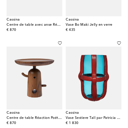
Cassina
Cassina
Centre de table avec anse Réaction Poétique par Jaime Hayon
Vase Bo Maki Jelly en verre
original price
original price
€ 870
€ 435
Cassina
Cassina
Centre de table Réaction Poétique Tall par Jaime Hayon
Vase Sestiere Tall par Patricia Urquiola
original price
original price
€ 870
€ 1 830