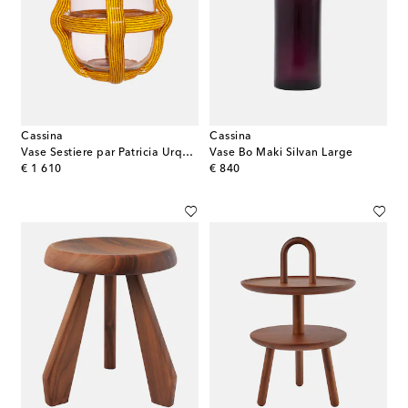
Cassina
Cassina
Vase Sestiere par Patricia Urquiola
Vase Bo Maki Silvan Large
original price
original price
€ 1 610
€ 840