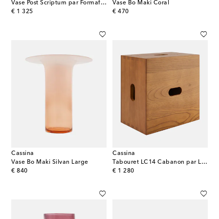
Vase Post Scriptum par Formafantasma
Vase Bo Maki Coral
original price
original price
€ 1 325
€ 470
Cassina
Cassina
Vase Bo Maki Silvan Large
Tabouret LC14 Cabanon par Le Corbusier
original price
original price
€ 840
€ 1 280