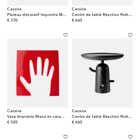
Cassina
Cassina
Plateau décoratif Impronta Mano en céramique
Centre de table Réaction Poétique par Jaime Hayon
original price
original price
€ 370
€ 665
Cassina
Cassina
Vase Impronta Mano en céramique
Centre de table Réaction Poétique Tall par Jaime Hayon
original price
original price
€ 505
€ 665