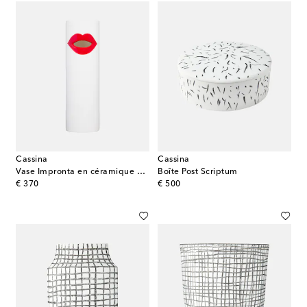
Cassina
Cassina
Vase Impronta en céramique par Ico and Luisa Parisi
Boîte Post Scriptum
original price
original price
€ 370
€ 500