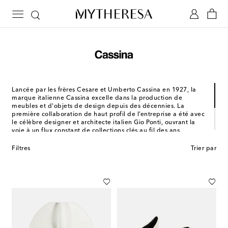
Lancée par les frères Cesare et Umberto Cassina en 1927, la
marque italienne Cassina excelle dans la production de
meubles et d'objets de design depuis des décennies. La
première collaboration de haut profil de l’entreprise a été avec
le célèbre designer et architecte italien Gio Ponti, ouvrant la
voie à un flux constant de collections clés au fil des ans,
conçues par des noms tels que Le Corbusier, Mackintosh, Gerrit
Rietveld et Philippe Starck. Sous l'œil attentif de la directrice
Filtres
Trier par
artistique Patricia Urquiola, Cassina continue de mener un
dialogue continu entre le passé, le présent et l'avenir dans sa
production d'icônes modernes.