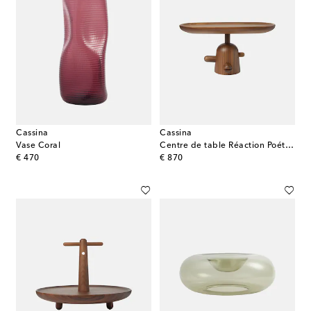
Cassina
Cassina
Vase Coral
Centre de table Réaction Poétique Low par Jaime Hayon
original price
original price
€ 470
€ 870