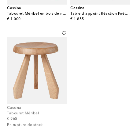
Cassina
Cassina
Tabouret Méribel en bois de noyer
Table d'appoint Réaction Poétique par Jaime Hayon
original price
original price
€ 1 000
€ 1 855
Cassina
Tabouret Méribel
original price
€ 965
En rupture de stock