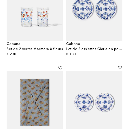
Cabana
Cabana
Set de 2 verres Marmara à fleurs
Lot de 2 assiettes Gloria en porcelaine
original price
original price
€ 230
€ 130