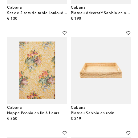
Cabana
Cabana
Set de 2 sets de table Louloudi en osier
Plateau décoratif Sabbia en osier
original price
original price
€ 130
€ 190
Cabana
Cabana
Nappe Peonia en lin à fleurs
Plateau Sabbia en rotin
original price
original price
€ 350
€ 219