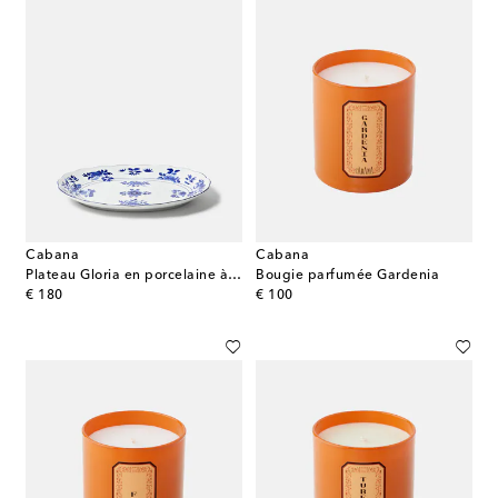
Cabana
Cabana
Plateau Gloria en porcelaine à fleurs
Bougie parfumée Gardenia
original price
original price
€ 180
€ 100