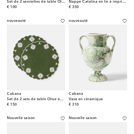
Set de 2 serviettes de table Olive en lin et coton
Nappe Catalina en lin à imprimé
original price
original price
€ 100
€ 350
nouveauté
nouveauté
Cabana
Cabana
Set de 2 sets de table Olive en lin et coton
Vase en céramique
original price
original price
€ 150
€ 310
Nouvelle saison
Nouvelle saison