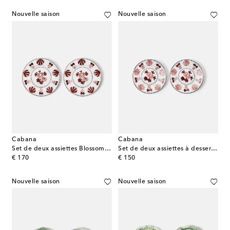
Nouvelle saison
Nouvelle saison
Cabana
Cabana
Set de deux assiettes Blossom en céramique
Set de deux assiettes à dessert Blossom en céramique
original price
original price
€ 170
€ 150
Nouvelle saison
Nouvelle saison