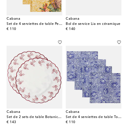
Cabana
Cabana
Set de 4 serviettes de table Peonia en lin
Bol de service Lia en céramique
original price
original price
€ 110
€ 140
Cabana
Cabana
Set de 2 sets de table Botanica brodés en lin
Set de 4 serviettes de table Toscana en lin
original price
original price
€ 143
€ 110