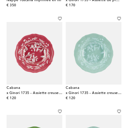
Nappe Toscana imprimée en lin
x Ginori 1735 – Assiette de présentation en porcelaine à fleurs
original price
original price
€ 350
€ 170
Cabana
Cabana
x Ginori 1735 – Assiette creuse en porcelaine à fleurs
x Ginori 1735 – Assiette creuse en porcelaine à fleurs
original price
original price
€ 120
€ 120