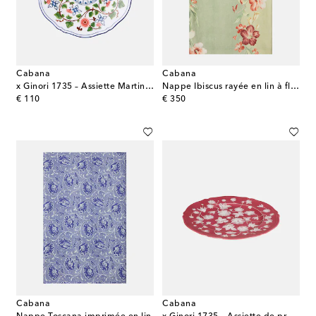
Cabana
Cabana
x Ginori 1735 – Assiette Martina en porcelaine
Nappe Ibiscus rayée en lin à fleurs
original price
original price
€ 110
€ 350
Cabana
Cabana