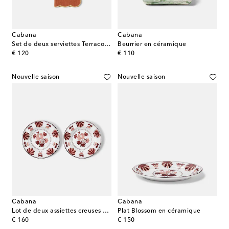
Cabana
Cabana
Set de deux serviettes Terracotta en lin et coton
Beurrier en céramique
original price
original price
€ 120
€ 110
Nouvelle saison
Nouvelle saison
Cabana
Cabana
Lot de deux assiettes creuses Blossom en céramique
Plat Blossom en céramique
original price
original price
€ 160
€ 150