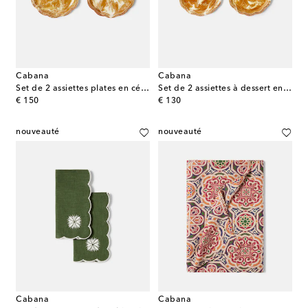
Cabana
Cabana
Set de 2 assiettes plates en céramique
Set de 2 assiettes à dessert en céramique
original price
original price
€ 150
€ 130
nouveauté
nouveauté
Cabana
Cabana