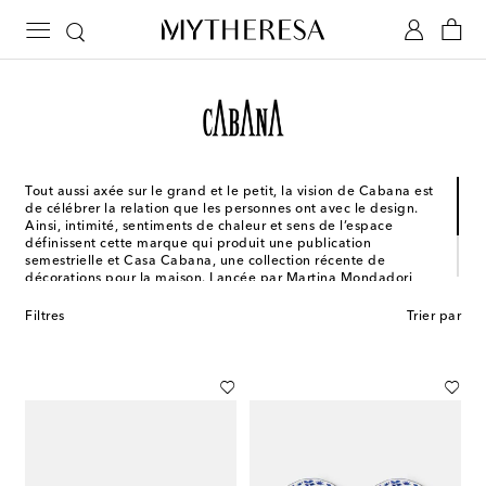
Tout aussi axée sur le grand et le petit, la vision de Cabana est
de célébrer la relation que les personnes ont avec le design.
Ainsi, intimité, sentiments de chaleur et sens de l’espace
définissent cette marque qui produit une publication
semestrielle et Casa Cabana, une collection récente de
décorations pour la maison. Lancée par Martina Mondadori,
ces nouvelles séries de produits pour la maison présentent des
couleurs audacieuses, des tissus remarquables et des imprimés
Filtres
Trier par
graphiques qui sont utilisés pour tous les produits, de la
vaisselle aux nappes jusqu’aux meubles d’appoint.