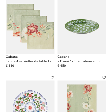
Cabana
Cabana
Set de 4 serviettes de table Ibiscus en lin
x Ginori 1735 – Plateau en porcelaine à fleurs
original price
original price
€ 110
€ 450