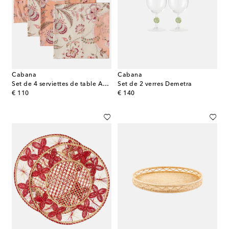
Cabana
Cabana
Set de 4 serviettes de table Asli en lin à fleurs
Set de 2 verres Demetra
original price
original price
€ 110
€ 140