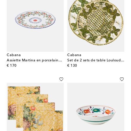
Cabana
Cabana
Assiette Martina en porcelaine par Ginori 1735
Set de 2 sets de table Louloudi en osier
original price
original price
€ 170
€ 130