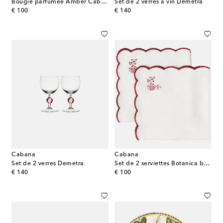
Bougie parfumée Amber Cabana
Set de 2 verres à vin Demetra
original price
original price
€ 100
€ 140
Cabana
Cabana
Set de 2 verres Demetra
Set de 2 serviettes Botanica brodées en lin
original price
original price
€ 140
€ 100