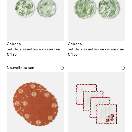
Cabana
Cabana
Set de 2 assiettes à dessert en céramique
Set de 2 assiettes en céramique
original price
original price
€ 130
€ 150
Nouvelle saison