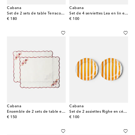
Cabana
Cabana
Set de 2 sets de table Terracotta en lin et coton
Set de 4 serviettes Lea en lin et coton
original price
original price
€ 180
€ 100
Cabana
Cabana
Ensemble de 2 sets de table en lin et coton
Set de 2 assiettes Righe en céramique
original price
original price
€ 150
€ 100