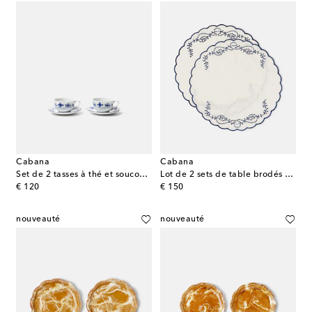
Cabana
Cabana
Set de 2 tasses à thé et soucoupes Gloria en porcelaine
Lot de 2 sets de table brodés en lin
original price
original price
€ 120
€ 150
nouveauté
nouveauté