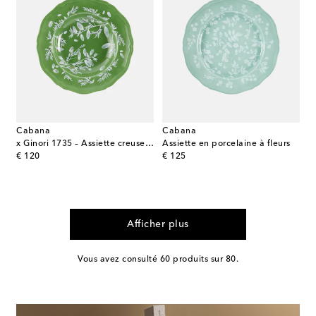
Cabana
Cabana
x Ginori 1735 – Assiette creuse en porcelaine
Assiette en porcelaine à fleurs
original price
original price
€ 120
€ 125
Afficher plus
Vous avez consulté 60 produits sur 80.