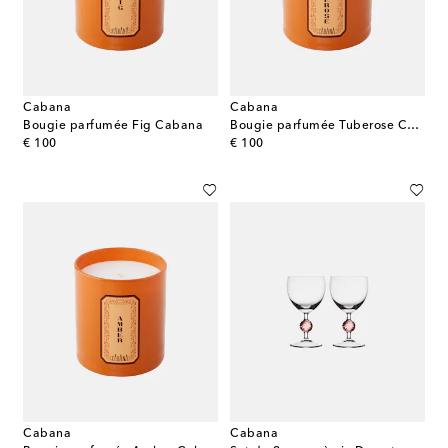
Cabana
Cabana
Bougie parfumée Fig Cabana
Bougie parfumée Tuberose Cabana
original price
original price
€ 100
€ 100
Cabana
Cabana