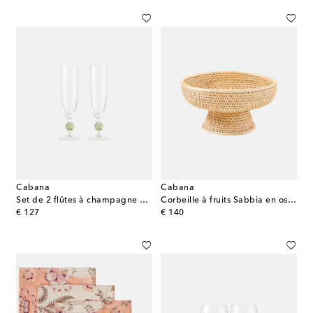
Cabana
Cabana
Set de 2 flûtes à champagne Demetra
Corbeille à fruits Sabbia en osier
original price
original price
€ 127
€ 140