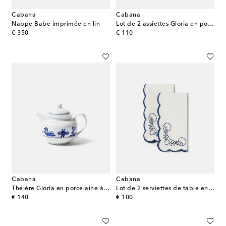
Cabana
Cabana
Nappe Babe imprimée en lin
Lot de 2 assiettes Gloria en porcelaine
original price
original price
€ 350
€ 110
Cabana
Cabana
Théière Gloria en porcelaine à fleurs
Lot de 2 serviettes de table en lin brodées
original price
original price
€ 140
€ 100