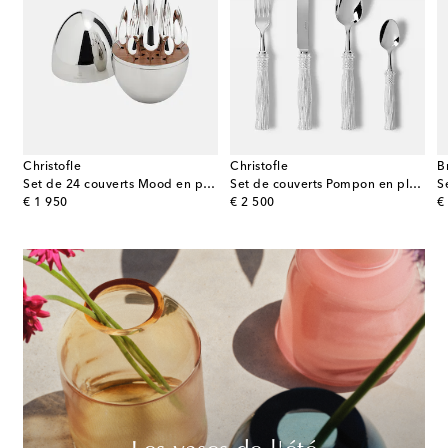
Christofle
Christofle
B
Set de 24 couverts Mood en plaqué argent
Set de couverts Pompon en plaqué argent
S
original price
original price
or
€ 1 950
€ 2 500
€