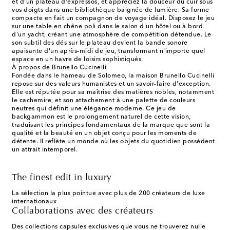
et d'un plateau d'expressos, et appréciez la douceur du cuir sous
vos doigts dans une bibliothèque baignée de lumière. Sa forme
compacte en fait un compagnon de voyage idéal. Disposez le jeu
sur une table en chêne poli dans le salon d'un hôtel ou à bord
d'un yacht, créant une atmosphère de compétition détendue. Le
son subtil des dés sur le plateau devient la bande sonore
apaisante d'un après-midi de jeu, transformant n'importe quel
espace en un havre de loisirs sophistiqués.
À propos de Brunello Cucinelli
Fondée dans le hameau de Solomeo, la maison Brunello Cucinelli
repose sur des valeurs humanistes et un savoir-faire d'exception.
Elle est réputée pour sa maîtrise des matières nobles, notamment
le cachemire, et son attachement à une palette de couleurs
neutres qui définit une élégance moderne. Ce jeu de
backgammon est le prolongement naturel de cette vision,
traduisant les principes fondamentaux de la marque que sont la
qualité et la beauté en un objet conçu pour les moments de
détente. Il reflète un monde où les objets du quotidien possèdent
un attrait intemporel.
The finest edit in luxury
La sélection la plus pointue avec plus de 200 créateurs de luxe
internationaux
Collaborations avec des créateurs
Des collections capsules exclusives que vous ne trouverez nulle