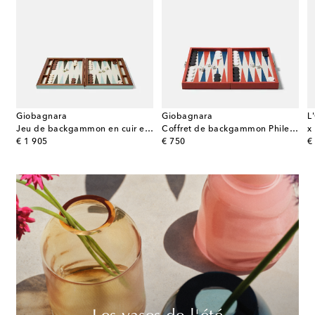
Giobagnara
Giobagnara
L
jouer Parma en cuir
Jeu de backgammon en cuir et bois
Coffret de backgammon Phileas Miniature en cuir
x
original price
original price
or
€ 1 905
€ 750
€