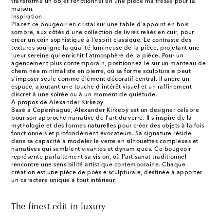
transforme un objet fonctionnel en une pièce maîtresse pour la
maison.
Inspiration
Placez ce bougeoir en cristal sur une table d'appoint en bois
sombre, aux côtés d'une collection de livres reliés en cuir, pour
créer un coin sophistiqué à l'esprit classique. Le contraste des
textures souligne la qualité lumineuse de la pièce, projetant une
lueur sereine qui enrichit l'atmosphère de la pièce. Pour un
agencement plus contemporain, positionnez-le sur un manteau de
cheminée minimaliste en pierre, où sa forme sculpturale peut
s'imposer seule comme élément décoratif central. Il ancre un
espace, ajoutant une touche d'intérêt visuel et un raffinement
discret à une soirée ou à un moment de quiétude.
À propos de Alexander Kirkeby
Basé à Copenhague, Alexander Kirkeby est un designer célèbre
pour son approche narrative de l'art du verre. Il s'inspire de la
mythologie et des formes naturelles pour créer des objets à la fois
fonctionnels et profondément évocateurs. Sa signature réside
dans sa capacité à modeler le verre en silhouettes complexes et
narratives qui semblent vivantes et dynamiques. Ce bougeoir
représente parfaitement sa vision, où l'artisanat traditionnel
rencontre une sensibilité artistique contemporaine. Chaque
création est une pièce de poésie sculpturale, destinée à apporter
un caractère unique à tout intérieur.
The finest edit in luxury