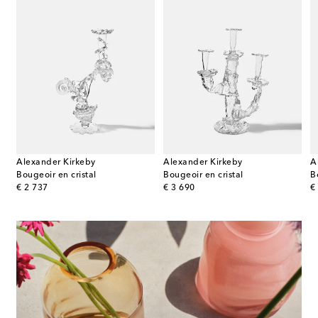
Alexander Kirkeby
Alexander Kirkeby
A
rfumée Sweet Almond Medium
Bougeoir en cristal
Bougeoir en cristal
B
original price
original price
or
€ 2 737
€ 3 690
€