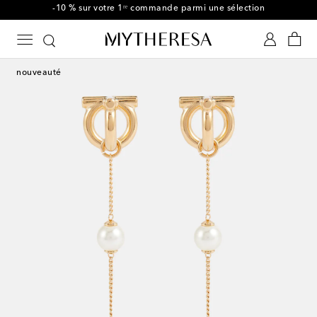
-10 % sur votre 1ʳᵉ commande parmi une sélection
nouveauté