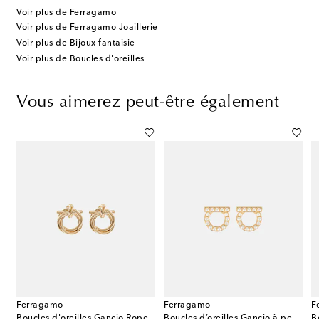
Voir plus de Ferragamo
Voir plus de Ferragamo Joaillerie
Voir plus de Bijoux fantaisie
Voir plus de Boucles d'oreilles
Vous aimerez peut-être également
Ferragamo
Ferragamo
F
Boucles d'oreilles Gancio Rope
Boucles d’oreilles Gancio à perles fantaisie
B