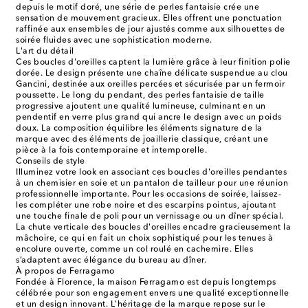
depuis le motif doré, une série de perles fantaisie crée une
sensation de mouvement gracieux. Elles offrent une ponctuation
raffinée aux ensembles de jour ajustés comme aux silhouettes de
soirée fluides avec une sophistication moderne.
L'art du détail
Ces boucles d'oreilles captent la lumière grâce à leur finition polie
dorée. Le design présente une chaîne délicate suspendue au clou
Gancini, destinée aux oreilles percées et sécurisée par un fermoir
poussette. Le long du pendant, des perles fantaisie de taille
progressive ajoutent une qualité lumineuse, culminant en un
pendentif en verre plus grand qui ancre le design avec un poids
doux. La composition équilibre les éléments signature de la
marque avec des éléments de joaillerie classique, créant une
pièce à la fois contemporaine et intemporelle.
Conseils de style
Illuminez votre look en associant ces boucles d'oreilles pendantes
à un chemisier en soie et un pantalon de tailleur pour une réunion
professionnelle importante. Pour les occasions de soirée, laissez-
les compléter une robe noire et des escarpins pointus, ajoutant
une touche finale de poli pour un vernissage ou un dîner spécial.
La chute verticale des boucles d'oreilles encadre gracieusement la
mâchoire, ce qui en fait un choix sophistiqué pour les tenues à
encolure ouverte, comme un col roulé en cachemire. Elles
s’adaptent avec élégance du bureau au dîner.
À propos de Ferragamo
Fondée à Florence, la maison Ferragamo est depuis longtemps
célébrée pour son engagement envers une qualité exceptionnelle
et un design innovant. L'héritage de la marque repose sur le