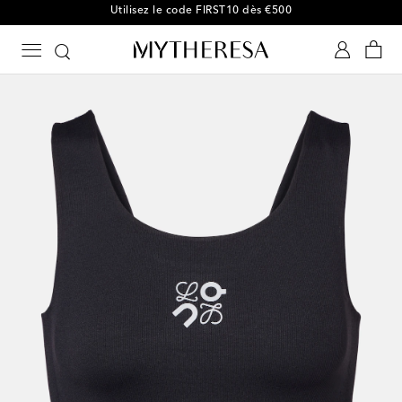
-10 % sur votre 1ʳᵉ commande parmi une sélection