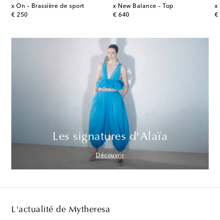
ce – Veste de survêtement
x On – Brassière de sport
x New Balance – Top
x
original price
original price
or
€ 250
€ 640
€
Les signatures d'Alaïa
Découvrir
L'actualité de Mytheresa