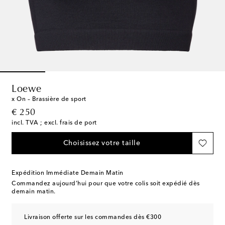
Loewe
x On – Brassière de sport
original price
€ 250
incl. TVA ; excl. frais de port
Choisissez votre taille
Expédition Immédiate Demain Matin
Commandez aujourd’hui pour que votre colis soit expédié dès
demain matin.
Livraison offerte sur les commandes dès €300