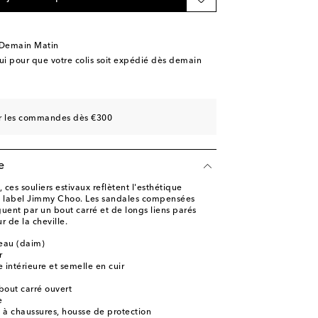
 Demain Matin
 pour que votre colis soit expédié dès demain
èce
sur les commandes dès €300
e
 ces souliers estivaux reflètent l'esthétique
 label Jimmy Choo. Les sandales compensées
uent par un bout carré et de longs liens parés
r de la cheville.
neau (daim)
r
 intérieure et semelle en cuir
bout carré ouvert
e
e à chaussures, housse de protection