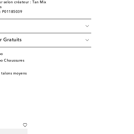
r selon créateur : Tan Mix
s
e: P01185039
r Gratuits
oo
oo Chaussures
à talons moyens