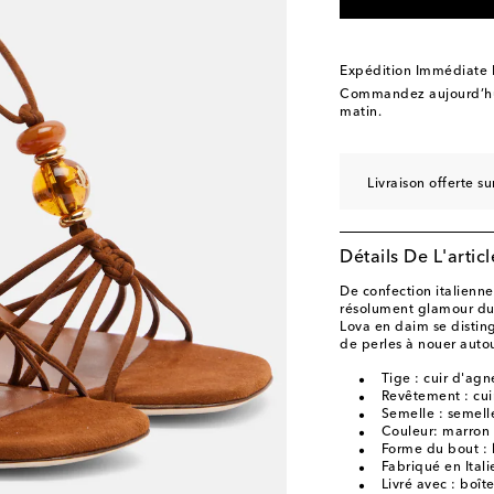
EU 39.5
Stock faible
EU 40
Stock faible
Expédition Immédiate
EU 40.5
Stock faible
Commandez aujourd’hui
matin.
EU 41
Stock faible
EU 41.5
Dernière pi
Livraison offerte 
EU 42
Stock faible
EU 43
Stock faible
Détails De L'articl
De confection italienne,
résolument glamour du
Lova en daim se disting
de perles à nouer autou
Tige : cuir d'ag
Revêtement : cui
Semelle : semelle
Couleur: marron
Forme du bout : 
Fabriqué en Itali
Livré avec : boît