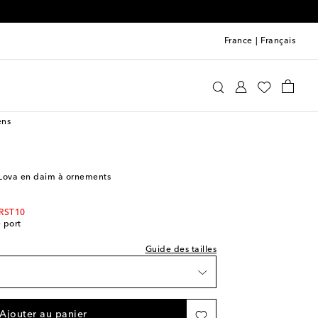
France
|
Français
ture indiquée
mmy Choo
Chaussures
Sandales
ce
ens
ishlist
 Wishlist
Lova en daim à ornements
èce
IRST10
e port
Guide des tailles
e
Ajouter au panier