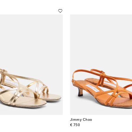
Jimmy Choo
original price
€ 750