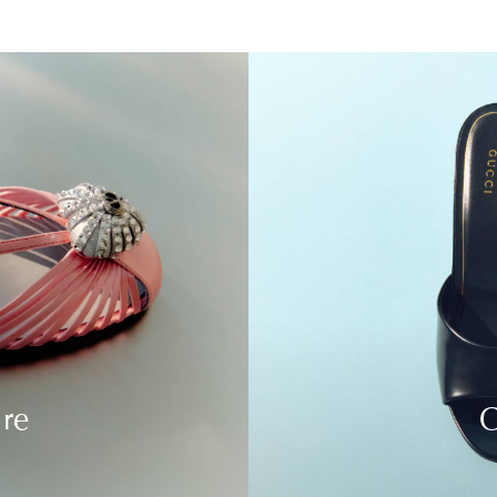
ure
C