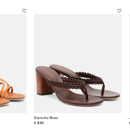
Gianvito Rossi
original price
€ 890