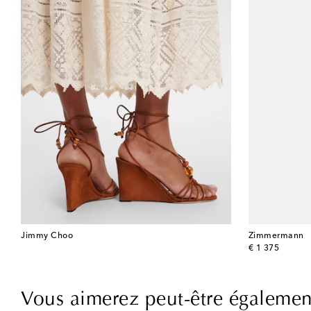
Jimmy Choo
Zimmermann
original price
€ 1 375
Vous aimerez peut-être égalemen