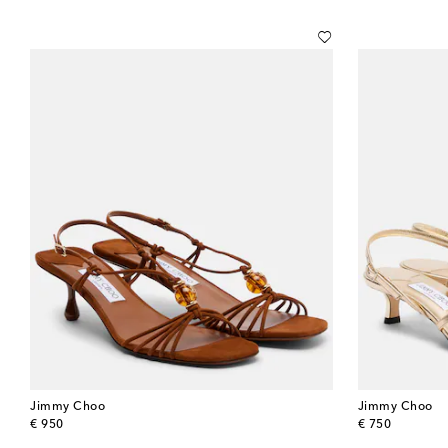
Jimmy Choo
Jimmy Choo
original price
original price
€ 950
€ 750