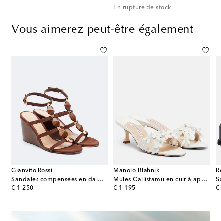
En rupture de stock
Vous aimerez peut-être également
Gianvito Rossi
Manolo Blahnik
R
Sandales compensées en daim à ornements
Mules Callistamu en cuir à appliqués floraux
original price
original price
or
€ 1 250
€ 1 195
€