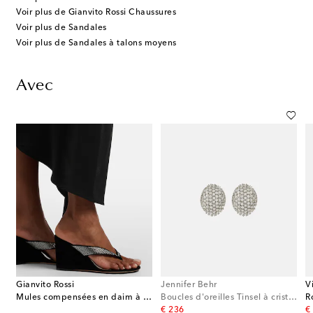
Voir plus de Gianvito Rossi Chaussures
Voir plus de Sandales
Voir plus de Sandales à talons moyens
Avec
Gianvito Rossi
Jennifer Behr
V
Mules compensées en daim à ornements
Boucles d'oreilles Tinsel à cristaux
R
original price
or
€ 236
€