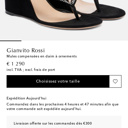
Gianvito Rossi
Mules compensées en daim à ornements
original price
€ 1 290
incl. TVA ; excl. frais de port
Choisissez votre taille
Expédition Aujourd'hui
Commandez dans les prochaines
4 heures et 47 minutes
afin que
votre commande soit expédiée aujourd'hui.
Livraison offerte sur les commandes dès €300