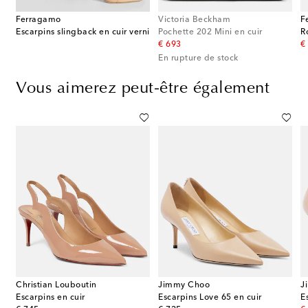
Ferragamo
Victoria Beckham
F
Escarpins slingback en cuir verni
Pochette 202 Mini en cuir
R
original price
or
€ 693
€
En rupture de stock
Vous aimerez peut-être également
Christian Louboutin
Jimmy Choo
J
he City en cuir verni
Escarpins en cuir
Escarpins Love 65 en cuir
E