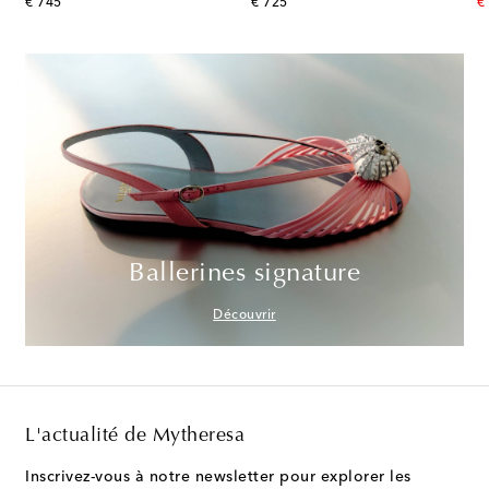
original price
original price
or
€ 745
€ 725
€
Ballerines signature
Découvrir
L'actualité de Mytheresa
Inscrivez-vous à notre newsletter pour explorer les