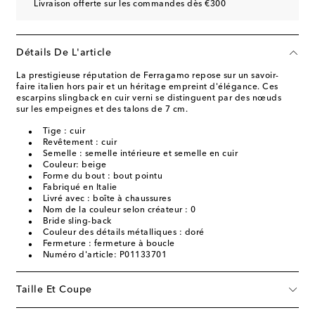
Livraison offerte sur les commandes dès €300
Détails De L'article
La prestigieuse réputation de Ferragamo repose sur un savoir-
faire italien hors pair et un héritage empreint d'élégance. Ces
escarpins slingback en cuir verni se distinguent par des nœuds
sur les empeignes et des talons de 7 cm.
Tige : cuir
Revêtement : cuir
Semelle : semelle intérieure et semelle en cuir
Couleur: beige
Forme du bout : bout pointu
Fabriqué en Italie
Livré avec : boîte à chaussures
Nom de la couleur selon créateur : 0
Bride sling-back
Couleur des détails métalliques : doré
Fermeture : fermeture à boucle
Numéro d'article: P01133701
Taille Et Coupe