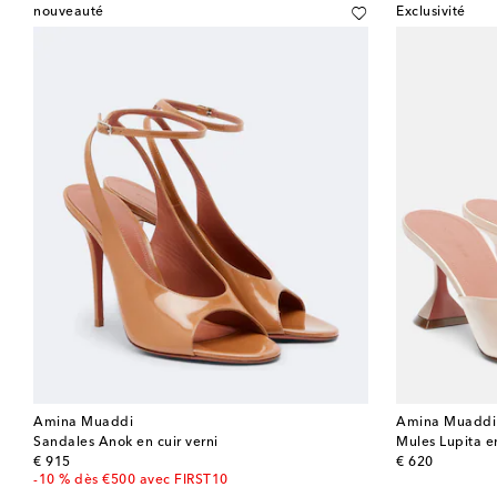
nouveauté
Exclusivité
Amina Muaddi
Amina Muaddi
Sandales Anok en cuir verni
Mules Lupita e
original price
original price
€ 915
€ 620
-10 % dès €500 avec FIRST10