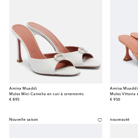
Amina Muaddi
Amina Muaddi
Mules Mini Camelia en cuir à ornements
Mules Vittoria 
original price
original price
€ 895
€ 950
Nouvelle saison
nouveauté