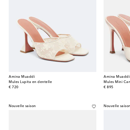
Amina Muaddi
Amina Muaddi
Mules Lupita en dentelle
Mules Mini Cam
original price
original price
€ 720
€ 895
Nouvelle saison
Nouvelle saiso