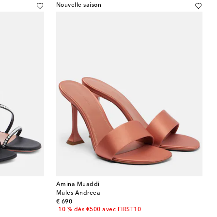
Nouvelle saison
Amina Muaddi
Mules Andreea
original price
€ 690
-10 % dès €500 avec FIRST10