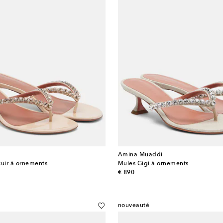
Amina Muaddi
cuir à ornements
Mules Gigi à ornements
original price
€ 890
nouveauté