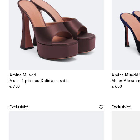
Amina Muaddi
Amina Muaddi
Mules à plateau Dalida en satin
Mules Alexa en
original price
original price
€ 750
€ 650
Exclusivité
Exclusivité