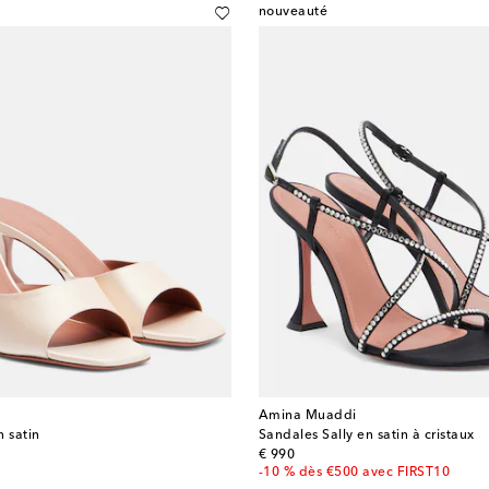
nouveauté
Amina Muaddi
n satin
Sandales Sally en satin à cristaux
original price
€ 990
-10 % dès €500 avec FIRST10