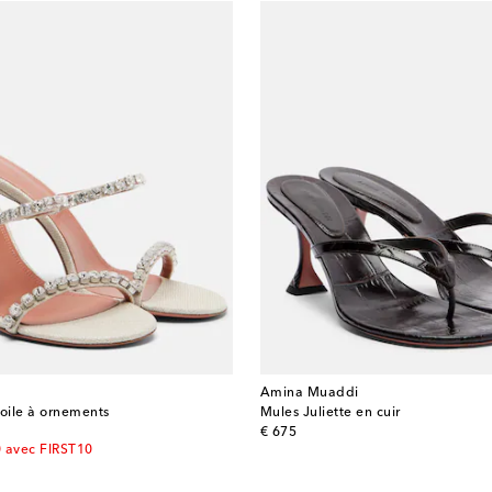
Amina Muaddi
toile à ornements
Mules Juliette en cuir
original price
€ 675
0 avec FIRST10