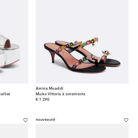
Amina Muaddi
allisé
Mules Vittoria à ornements
original price
€ 1 290
nouveauté