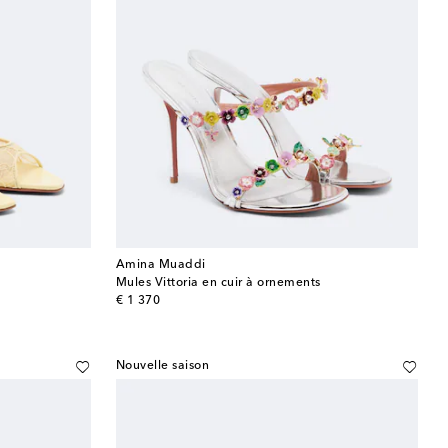
Amina Muaddi
Mules Vittoria en cuir à ornements
original price
€ 1 370
Nouvelle saison