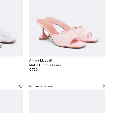
Amina Muaddi
Mules Lupita à fleurs
original price
€ 720
Nouvelle saison