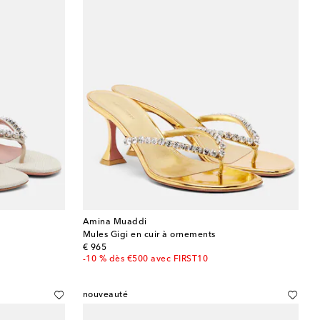
Amina Muaddi
Mules Gigi en cuir à ornements
original price
€ 965
-10 % dès €500 avec FIRST10
nouveauté