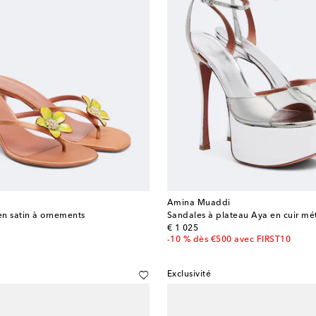
Amina Muaddi
en satin à ornements
Sandales à plateau Aya en cuir mét
original price
€ 1 025
-10 % dès €500 avec FIRST10
Exclusivité