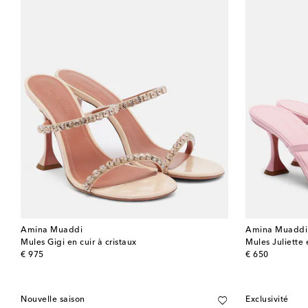
Amina Muaddi
Amina Muaddi
Mules Gigi en cuir à cristaux
Mules Juliette 
original price
original price
€ 975
€ 650
Nouvelle saison
Exclusivité