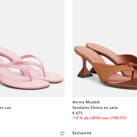
Amina Muaddi
en cuir
Sandales Shiona en satin
original price
€ 675
-10 % dès €500 avec FIRST10
Exclusivité