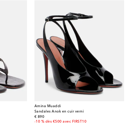
Amina Muaddi
Sandales Anok en cuir verni
original price
€ 890
-10 % dès €500 avec FIRST10