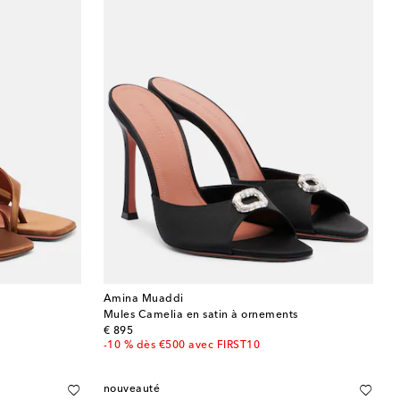
Amina Muaddi
Mules Camelia en satin à ornements
original price
€ 895
-10 % dès €500 avec FIRST10
nouveauté