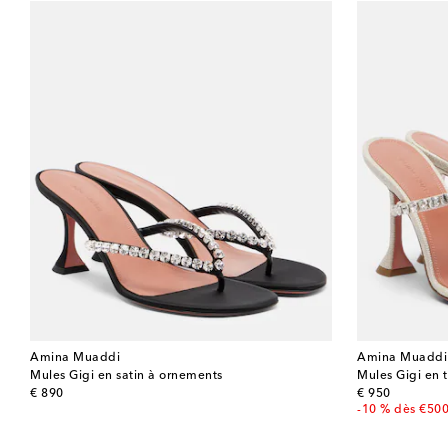
Amina Muaddi
Amina Muaddi
Mules Gigi en satin à ornements
Mules Gigi en 
original price
original price
€ 890
€ 950
-10 % dès €50