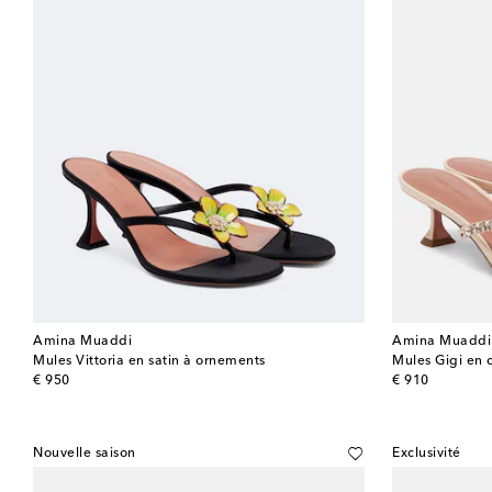
Amina Muaddi
Amina Muaddi
Mules Vittoria en satin à ornements
Mules Gigi en 
original price
original price
€ 950
€ 910
Nouvelle saison
Exclusivité