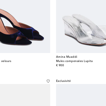
Amina Muaddi
 velours
Mules compensées Lupita
original price
€ 900
Exclusivité