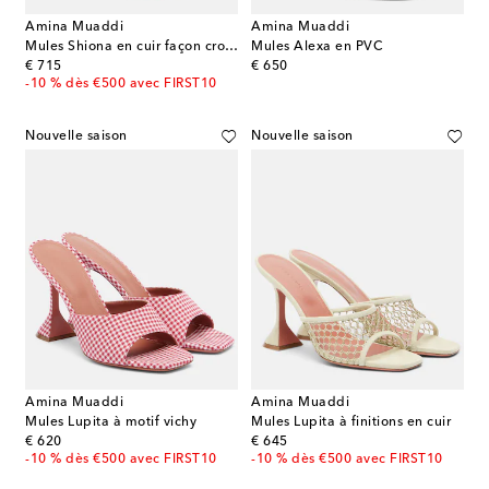
Amina Muaddi
Amina Muaddi
Mules Shiona en cuir façon croco
Mules Alexa en PVC
original price
original price
€ 715
€ 650
-10 % dès €500 avec FIRST10
Nouvelle saison
Nouvelle saison
Amina Muaddi
Amina Muaddi
Mules Lupita à motif vichy
Mules Lupita à finitions en cuir
original price
original price
€ 620
€ 645
-10 % dès €500 avec FIRST10
-10 % dès €500 avec FIRST10