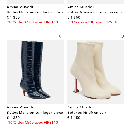
Amina Muaddi
Amina Muaddi
Bottes Mona en cuir façon croco
Bottes Mona en cuir façon croco
original price
original price
€ 1 350
€ 1 350
-10 % dès €500 avec FIRST10
-10 % dès €500 avec FIRST10
Amina Muaddi
Amina Muaddi
Bottes Mona en cuir façon croco
Bottines Iris 95 en cuir
original price
original price
€ 1 350
€ 1 150
-10 % dès €500 avec FIRST10