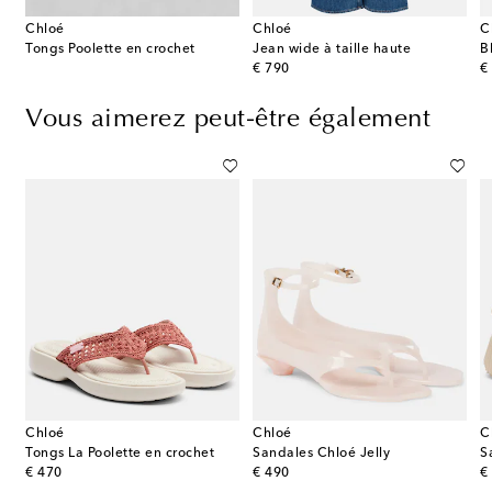
Chloé
Chloé
C
Tongs Poolette en crochet
Jean wide à taille haute
B
original price
or
€ 790
€
Vous aimerez peut-être également
Chloé
Chloé
C
Tongs La Poolette en crochet
Sandales Chloé Jelly
original price
original price
or
€ 470
€ 490
€