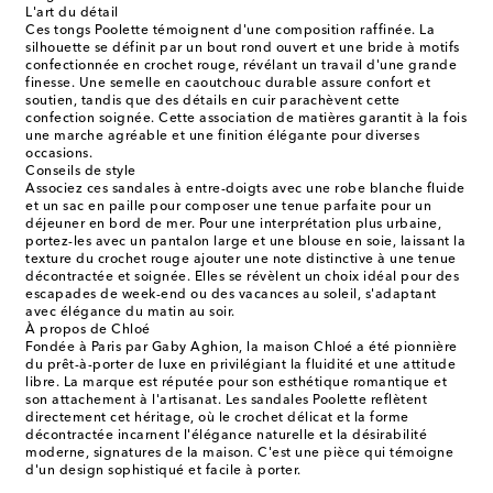
L'art du détail
Ces tongs Poolette témoignent d'une composition raffinée. La
silhouette se définit par un bout rond ouvert et une bride à motifs
confectionnée en crochet rouge, révélant un travail d'une grande
finesse. Une semelle en caoutchouc durable assure confort et
soutien, tandis que des détails en cuir parachèvent cette
confection soignée. Cette association de matières garantit à la fois
une marche agréable et une finition élégante pour diverses
occasions.
Conseils de style
Associez ces sandales à entre-doigts avec une robe blanche fluide
et un sac en paille pour composer une tenue parfaite pour un
déjeuner en bord de mer. Pour une interprétation plus urbaine,
portez-les avec un pantalon large et une blouse en soie, laissant la
texture du crochet rouge ajouter une note distinctive à une tenue
décontractée et soignée. Elles se révèlent un choix idéal pour des
escapades de week-end ou des vacances au soleil, s'adaptant
avec élégance du matin au soir.
À propos de Chloé
Fondée à Paris par Gaby Aghion, la maison Chloé a été pionnière
du prêt-à-porter de luxe en privilégiant la fluidité et une attitude
libre. La marque est réputée pour son esthétique romantique et
son attachement à l'artisanat. Les sandales Poolette reflètent
directement cet héritage, où le crochet délicat et la forme
décontractée incarnent l'élégance naturelle et la désirabilité
moderne, signatures de la maison. C'est une pièce qui témoigne
d'un design sophistiqué et facile à porter.