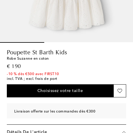
Poupette St Barth Kids
Robe Suzanne en coton
original price
€ 190
-10 % dès €500 avec FIRST10
incl. TVA ; excl. frais de port
Choisissez votre taille
Livraison offerte sur les commandes dès €300
Détails De L'article