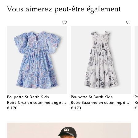
Vous aimerez peut-être également
Poupette St Barth Kids
Poupette St Barth Kids
P
lton – Robe en coton à fleurs
Robe Cruz en coton mélangé à imprimé floral
Robe Suzanne en coton imprimée à volants
original price
original price
or
€ 170
€ 173
€