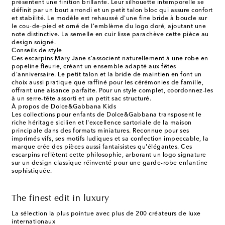
présentent une finition brillante. Leur silhouette intemporelle se
définit par un bout arrondi et un petit talon bloc qui assure confort
et stabilité. Le modèle est rehaussé d'une fine bride à boucle sur
le cou-de-pied et orné de l'emblème du logo doré, ajoutant une
note distinctive. La semelle en cuir lisse parachève cette pièce au
design soigné.
Conseils de style
Ces escarpins Mary Jane s'associent naturellement à une robe en
popeline fleurie, créant un ensemble adapté aux fêtes
d'anniversaire. Le petit talon et la bride de maintien en font un
choix aussi pratique que raffiné pour les cérémonies de famille,
offrant une aisance parfaite. Pour un style complet, coordonnez-les
à un serre-tête assorti et un petit sac structuré.
À propos de Dolce&Gabbana Kids
Les collections pour enfants de Dolce&Gabbana transposent le
riche héritage sicilien et l'excellence sartoriale de la maison
principale dans des formats miniatures. Reconnue pour ses
imprimés vifs, ses motifs ludiques et sa confection impeccable, la
marque crée des pièces aussi fantaisistes qu'élégantes. Ces
escarpins reflètent cette philosophie, arborant un logo signature
sur un design classique réinventé pour une garde-robe enfantine
sophistiquée.
The finest edit in luxury
La sélection la plus pointue avec plus de 200 créateurs de luxe
internationaux