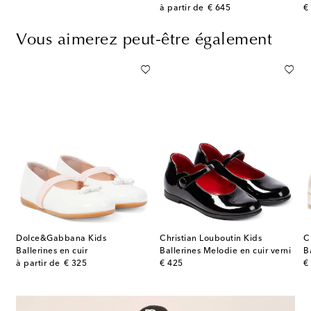
original price
or
à partir de
€ 645
€
Vous aimerez peut-être également
Dolce&Gabbana Kids
Christian Louboutin Kids
C
ir
Ballerines en cuir
Ballerines Melodie en cuir verni
original price
original price
or
à partir de
€ 325
€ 425
€