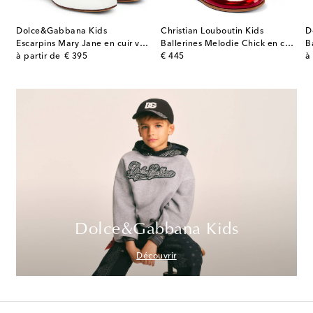
Dolce&Gabbana Kids
Christian Louboutin Kids
D
Escarpins Mary Jane en cuir verni à logo
Ballerines Melodie Chick en cuir verni
B
original price
original price
or
à partir de
€ 395
€ 445
à
Dolce&Gabbana Kids
Découvrir