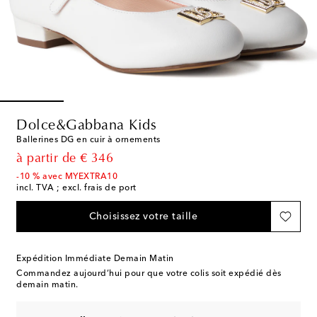
Dolce&Gabbana Kids
Ballerines DG en cuir à ornements
original price
à partir de
€ 346
-10 % avec MYEXTRA10
incl. TVA ; excl. frais de port
Choisissez votre taille
Expédition Immédiate Demain Matin
Commandez aujourd’hui pour que votre colis soit expédié dès
demain matin.