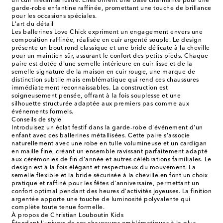
un cuir métallisé lustré. Elles offrent une base charmante pour une
garde-robe enfantine raffinée, promettant une touche de brillance
pour les occasions spéciales.
L'art du détail
Les ballerines Love Chick expriment un engagement envers une
composition raffinée, réalisée en cuir argenté souple. Le design
présente un bout rond classique et une bride délicate à la cheville
pour un maintien sûr, assurant le confort des petits pieds. Chaque
paire est dotée d'une semelle intérieure en cuir lisse et de la
semelle signature de la maison en cuir rouge, une marque de
distinction subtile mais emblématique qui rend ces chaussures
immédiatement reconnaissables. La construction est
soigneusement pensée, offrant à la fois souplesse et une
silhouette structurée adaptée aux premiers pas comme aux
événements formels.
Conseils de style
Introduisez un éclat festif dans la garde-robe d'événement d'un
enfant avec ces ballerines métallisées. Cette paire s'associe
naturellement avec une robe en tulle volumineuse et un cardigan
en maille fine, créant un ensemble ravissant parfaitement adapté
aux cérémonies de fin d'année et autres célébrations familiales. Le
design est à la fois élégant et respectueux du mouvement. La
semelle flexible et la bride sécurisée à la cheville en font un choix
pratique et raffiné pour les fêtes d'anniversaire, permettant un
confort optimal pendant des heures d'activités joyeuses. La finition
argentée apporte une touche de luminosité polyvalente qui
complète toute tenue formelle.
À propos de Christian Louboutin Kids