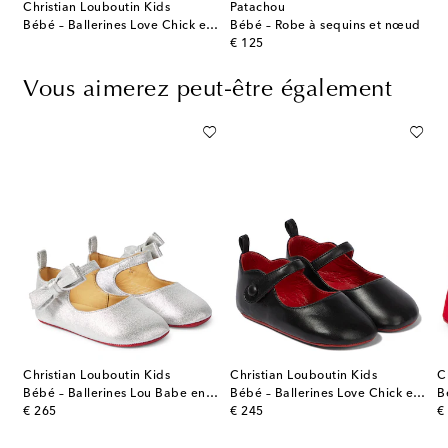
Christian Louboutin Kids
Patachou
Bébé – Ballerines Love Chick en cuir métallisé
Bébé – Robe à sequins et nœud
original price
€ 125
Vous aimerez peut-être également
Christian Louboutin Kids
Christian Louboutin Kids
C
s Burberry Check en cuir
Bébé – Ballerines Lou Babe en cuir
Bébé – Ballerines Love Chick en cuir
original price
original price
or
€ 265
€ 245
€