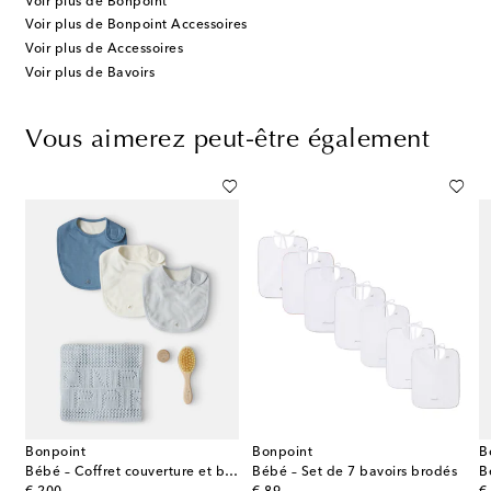
Voir plus de Bonpoint
Voir plus de Bonpoint Accessoires
Voir plus de Accessoires
Voir plus de Bavoirs
Vous aimerez peut-être également
Bonpoint
Bonpoint
B
e
Bébé – Coffret couverture et bavoirs Walk Time
Bébé – Set de 7 bavoirs brodés
B