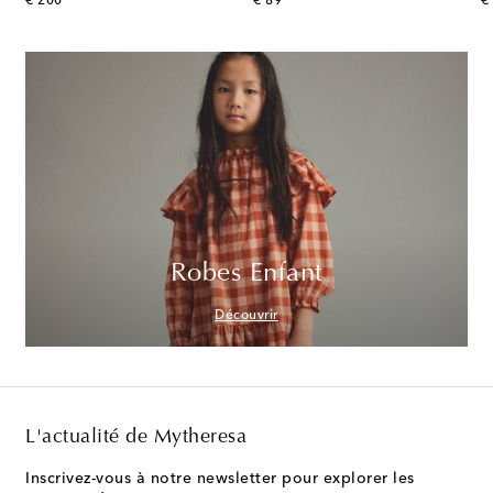
original price
original price
or
€ 200
€ 89
€
Robes Enfant
Découvrir
L'actualité de Mytheresa
Inscrivez-vous à notre newsletter pour explorer les